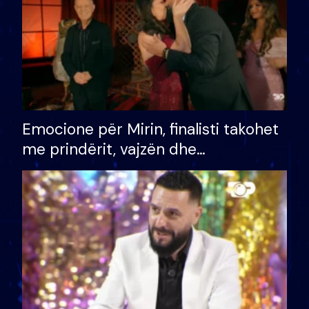
Emocione për Mirin, finalisti takohet
me prindërit, vajzën dhe
bashkëshorten: S’kemi ndonjë letër
divorci apo jo?