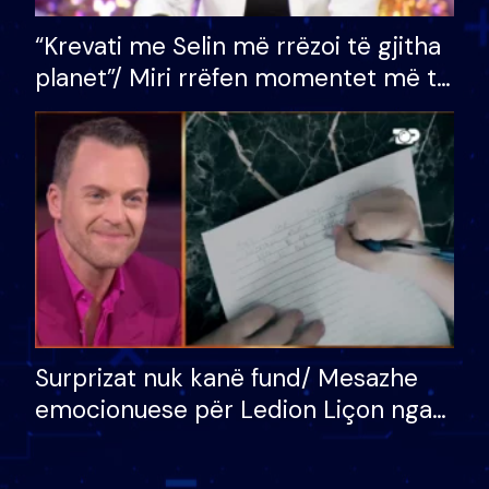
“Krevati me Selin më rrëzoi të gjitha
planet”/ Miri rrëfen momentet më të
bukura në shtëpinë e BB VIP: Do më
mungojë zilja e mëngjesit kur…
Surprizat nuk kanë fund/ Mesazhe
emocionuese për Ledion Liçon nga
nëna dhe fëmijët e tij, moderatori
nuk i mban dot lotët: Nuk meritoj…