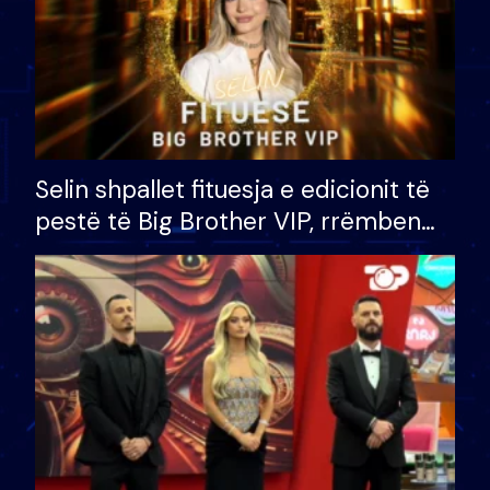
Selin shpallet fituesja e edicionit të
pestë të Big Brother VIP, rrëmben
çmimin e madh prej 100 mijë eurosh