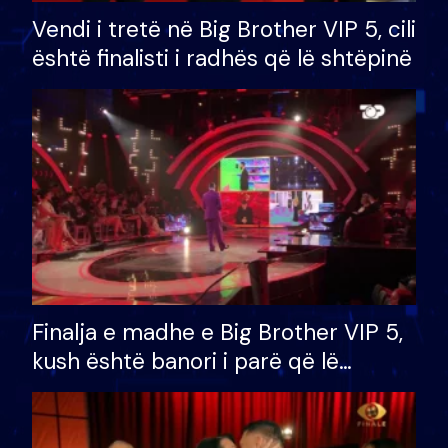
Vendi i tretë në Big Brother VIP 5, cili
është finalisti i radhës që lë shtëpinë
Finalja e madhe e Big Brother VIP 5,
kush është banori i parë që lë
shtëpinë dhe humb mundësinë për
të fituar çmimin e madh