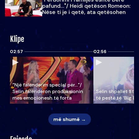
pafund…"/ Heidi qetëson Romeon:
Nëse ti je i qetë, ata qetësohen
Klipe
02:57
02:56
"Një falenderim special për…"/
Selin falënderon produksionin
Selin shpallet fitu
mes emocionesh të forta
të pestë të ‘Big Br
më shumë →