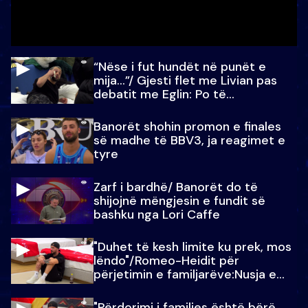
“Nëse i fut hundët në punët e
mija…”/ Gjesti flet me Livian pas
debatit me Eglin: Po të
paralajmëroj
Banorët shohin promon e finales
së madhe të BBV3, ja reagimet e
tyre
Zarf i bardhë/ Banorët do të
shijojnë mëngjesin e fundit së
bashku nga Lori Caffe
"Duhet të kesh limite ku prek, mos
lëndo"/Romeo-Heidit për
përjetimin e familjarëve:Nusja e
Julit…
"Përdorimi i familjes është bërë