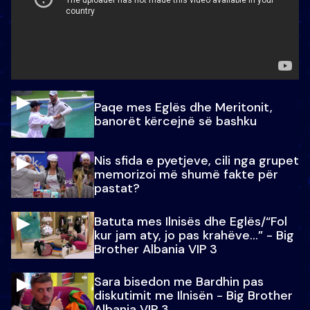
Paqe mes Eglës dhe Meritonit,
banorët kërcejnë së bashku
Nis sfida e pyetjeve, cili nga grupet
memorizoi më shumë fakte për
pastat?
Batuta mes Ilnisës dhe Eglës/“Fol
kur jam aty, jo pas krahëve…” - Big
Brother Albania VIP 3
Sara bisedon me Bardhin pas
diskutimit me Ilnisën - Big Brother
Albania VIP 3