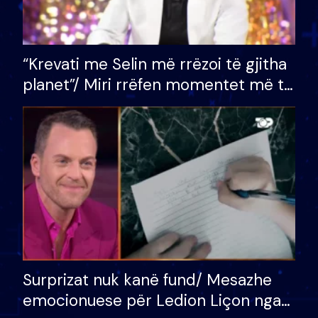
“Krevati me Selin më rrëzoi të gjitha
planet”/ Miri rrëfen momentet më të
bukura në shtëpinë e BB VIP: Do më
mungojë zilja e mëngjesit kur…
Surprizat nuk kanë fund/ Mesazhe
emocionuese për Ledion Liçon nga