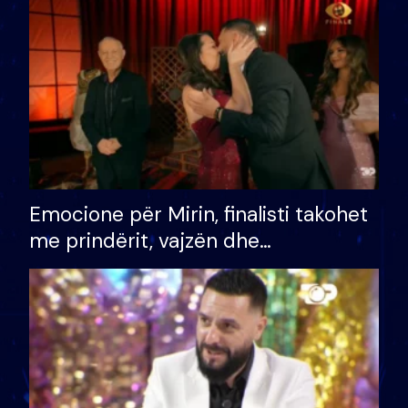
të fituar çmimin e madh
Emocione për Mirin, finalisti takohet
me prindërit, vajzën dhe
bashkëshorten: S’kemi ndonjë letër
divorci apo jo?