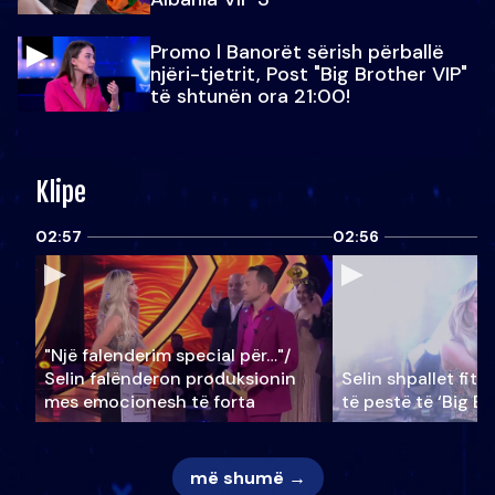
Promo l Banorët sërish përballë
njëri-tjetrit, Post "Big Brother VIP"
të shtunën ora 21:00!
Klipe
02:57
02:56
"Një falenderim special për…"/
Selin falënderon produksionin
Selin shpallet fitu
mes emocionesh të forta
të pestë të ‘Big Br
më shumë →