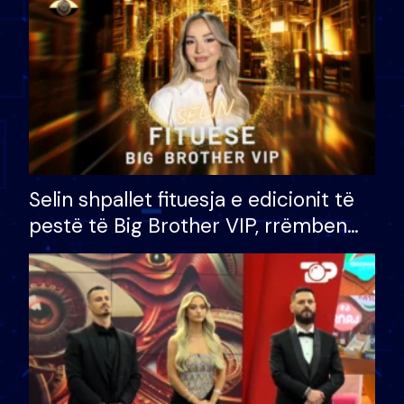
Selin shpallet fituesja e edicionit të
pestë të Big Brother VIP, rrëmben
çmimin e madh prej 100 mijë eurosh