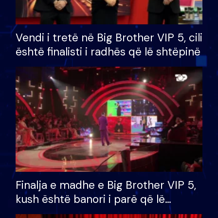
Vendi i tretë në Big Brother VIP 5, cili
është finalisti i radhës që lë shtëpinë
Finalja e madhe e Big Brother VIP 5,
kush është banori i parë që lë
shtëpinë dhe humb mundësinë për