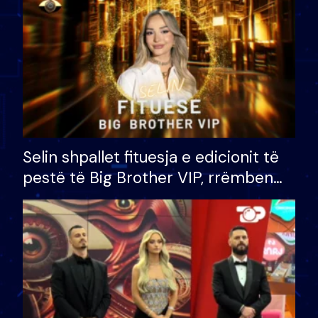
Selin shpallet fituesja e edicionit të
pestë të Big Brother VIP, rrëmben
çmimin e madh prej 100 mijë eurosh