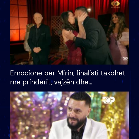
të fituar çmimin e madh
Emocione për Mirin, finalisti takohet
me prindërit, vajzën dhe
bashkëshorten: S’kemi ndonjë letër
divorci apo jo?