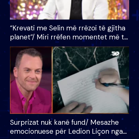
“Krevati me Selin më rrëzoi të gjitha
planet”/ Miri rrëfen momentet më të
bukura në shtëpinë e BB VIP: Do më
mungojë zilja e mëngjesit kur…
Surprizat nuk kanë fund/ Mesazhe
emocionuese për Ledion Liçon nga