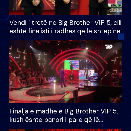
Vendi i tretë në Big Brother VIP 5, cili
është finalisti i radhës që lë shtëpinë
Finalja e madhe e Big Brother VIP 5,
kush është banori i parë që lë
shtëpinë dhe humb mundësinë për