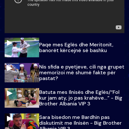
Paqe mes Eglës dhe Meritonit,
banorët kërcejnë së bashku
Nis sfida e pyetjeve, cili nga grupet
memorizoi më shumë fakte për
pastat?
Batuta mes Ilnisës dhe Eglës/“Fol
kur jam aty, jo pas krahëve…” - Big
Brother Albania VIP 3
Sara bisedon me Bardhin pas
diskutimit me Ilnisën - Big Brother
Albania VIP 3