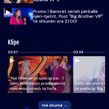
Promo l Banorët sërish përballë
njëri-tjetrit, Post "Big Brother VIP"
të shtunën ora 21:00!
Klipe
02:57
02:56
"Një falenderim special për…"/
Selin falënderon produksionin
Selin shpallet fitu
mes emocionesh të forta
të pestë të ‘Big Br
më shumë →