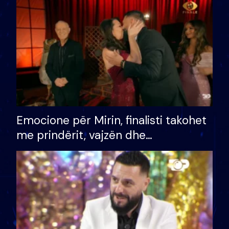
të fituar çmimin e madh
Emocione për Mirin, finalisti takohet
me prindërit, vajzën dhe
bashkëshorten: S’kemi ndonjë letër
divorci apo jo?