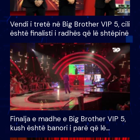
Vendi i tretë në Big Brother VIP 5, cili
është finalisti i radhës që lë shtëpinë
Finalja e madhe e Big Brother VIP 5,
kush është banori i parë që lë
shtëpinë dhe humb mundësinë për