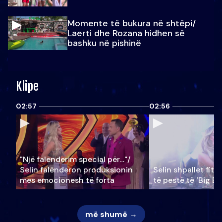
Momente të bukura në shtëpi/
Laerti dhe Rozana hidhen së
bashku në pishinë
Klipe
02:57
02:56
"Një falenderim special për…"/
Selin falënderon produksionin
Selin shpallet fitu
mes emocionesh të forta
të pestë të ‘Big Br
më shumë →