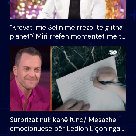
“Krevati me Selin më rrëzoi të gjitha
planet”/ Miri rrëfen momentet më të
bukura në shtëpinë e BB VIP: Do më
mungojë zilja e mëngjesit kur…
Surprizat nuk kanë fund/ Mesazhe
emocionuese për Ledion Liçon nga