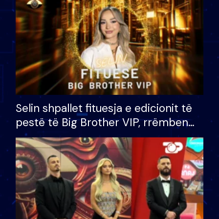
Selin shpallet fituesja e edicionit të
pestë të Big Brother VIP, rrëmben
çmimin e madh prej 100 mijë eurosh