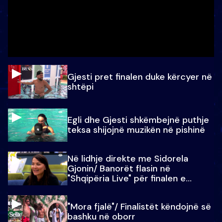
Gjesti pret finalen duke kërcyer në
shtëpi
Egli dhe Gjesti shkëmbejnë puthje
teksa shijojnë muzikën në pishinë
Në lidhje direkte me Sidorela
Gjonin/ Banorët flasin në
"Shqipëria Live" për finalen e
madhe
"Mora fjalë"/ Finalistët këndojnë së
bashku në oborr