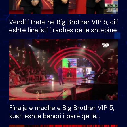
Vendi i tretë në Big Brother VIP 5, cili
është finalisti i radhës që lë shtëpinë
Finalja e madhe e Big Brother VIP 5,
kush është banori i parë që lë
shtëpinë dhe humb mundësinë për