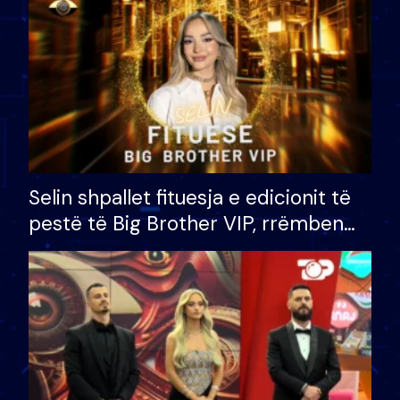
Selin shpallet fituesja e edicionit të
pestë të Big Brother VIP, rrëmben
çmimin e madh prej 100 mijë eurosh