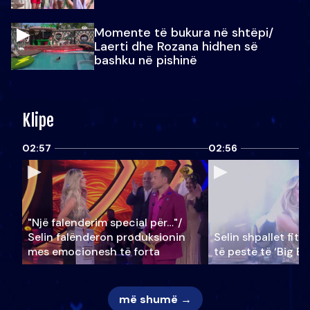
Momente të bukura në shtëpi/
Laerti dhe Rozana hidhen së
bashku në pishinë
Klipe
02:57
02:56
"Një falenderim special për…"/
Selin falënderon produksionin
Selin shpallet fitu
mes emocionesh të forta
të pestë të ‘Big Br
më shumë →