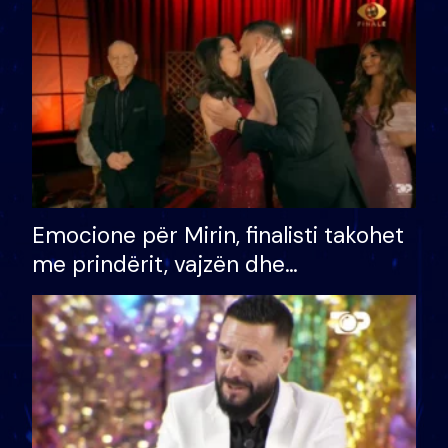
të fituar çmimin e madh
Emocione për Mirin, finalisti takohet
me prindërit, vajzën dhe
bashkëshorten: S’kemi ndonjë letër
divorci apo jo?