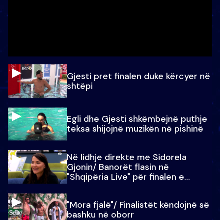
Gjesti pret finalen duke kërcyer në
shtëpi
Egli dhe Gjesti shkëmbejnë puthje
teksa shijojnë muzikën në pishinë
Në lidhje direkte me Sidorela
Gjonin/ Banorët flasin në
"Shqipëria Live" për finalen e
madhe
"Mora fjalë"/ Finalistët këndojnë së
bashku në oborr