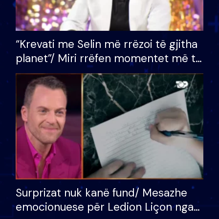
“Krevati me Selin më rrëzoi të gjitha
planet”/ Miri rrëfen momentet më të
bukura në shtëpinë e BB VIP: Do më
mungojë zilja e mëngjesit kur…
Surprizat nuk kanë fund/ Mesazhe
emocionuese për Ledion Liçon nga