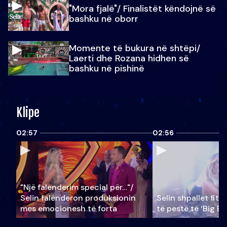
"Mora fjalë"/ Finalistët këndojnë së
bashku në oborr
Momente të bukura në shtëpi/
Laerti dhe Rozana hidhen së
bashku në pishinë
Klipe
02:57
02:56
"Një falenderim special për…"/
Selin falënderon produksionin
Selin shpallet fitu
mes emocionesh të forta
të pestë të ‘Big Br