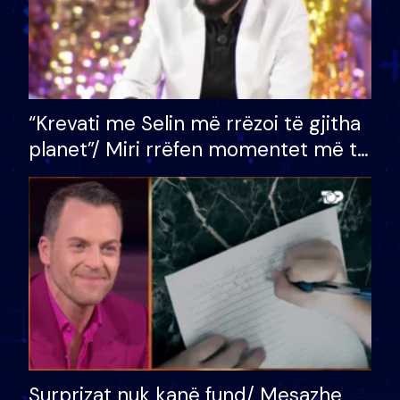
“Krevati me Selin më rrëzoi të gjitha
planet”/ Miri rrëfen momentet më të
bukura në shtëpinë e BB VIP: Do më
mungojë zilja e mëngjesit kur…
Surprizat nuk kanë fund/ Mesazhe