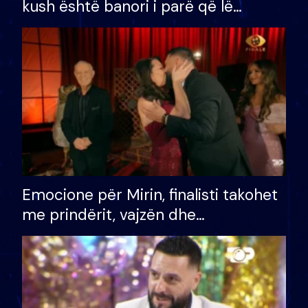
kush është banori i parë që lë
shtëpinë dhe humb mundësinë për
të fituar çmimin e madh
Emocione për Mirin, finalisti takohet
me prindërit, vajzën dhe
bashkëshorten: S’kemi ndonjë letër
divorci apo jo?