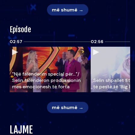
më shumë →
Episode
02:57
02:56
"Një falenderim special për…"/
Selin falënderon produksionin
Selin shpallet fitu
mes emocionesh të forta
të pestë të ‘Big Br
më shumë →
LAJME