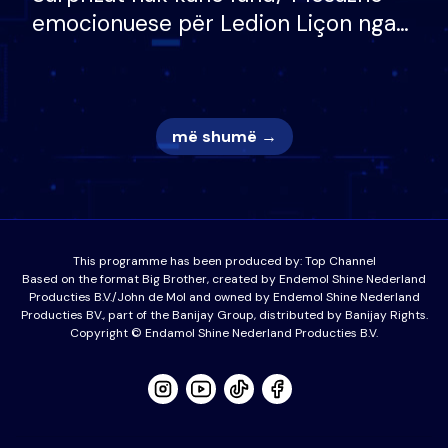
emocionuese për Ledion Liçon nga
nëna dhe fëmijët e tij, moderatori
nuk i mban dot lotët: Nuk meritoj…
më shumë →
This programme has been produced by:
Top Channel
Based on the format Big Brother, created by Endemol Shine Nederland
Producties B.V./John de Mol and owned by Endemol Shine Nederland
Producties BV., part of the Banijay Group, distributed by Banijay Rights.
Copyright © Endamol Shine Nederland Producties B.V.