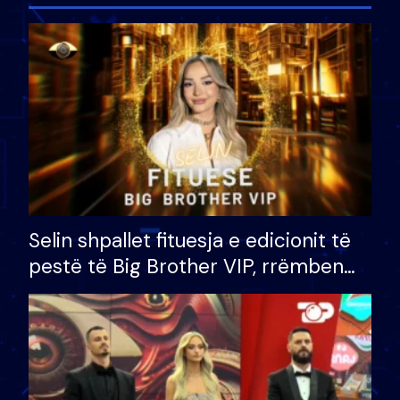
Selin shpallet fituesja e edicionit të
pestë të Big Brother VIP, rrëmben
çmimin e madh prej 100 mijë eurosh