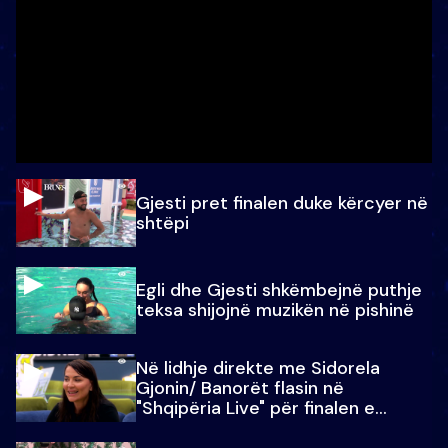
Gjesti pret finalen duke kërcyer në
shtëpi
Egli dhe Gjesti shkëmbejnë puthje
teksa shijojnë muzikën në pishinë
Në lidhje direkte me Sidorela
Gjonin/ Banorët flasin në
"Shqipëria Live" për finalen e
madhe