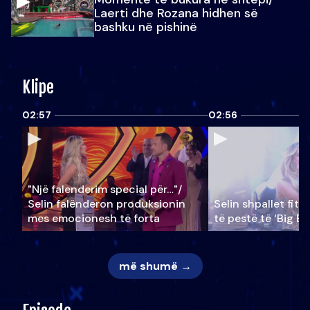
Laerti dhe Rozana hidhen së
bashku në pishinë
Klipe
02:57
02:56
"Një falenderim special për…"/
Selin falënderon produksionin
Selin shpallet fitu
mes emocionesh të forta
të pestë të ‘Big Br
më shumë →