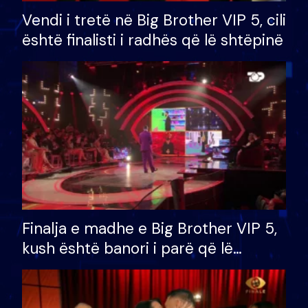
Vendi i tretë në Big Brother VIP 5, cili
është finalisti i radhës që lë shtëpinë
Finalja e madhe e Big Brother VIP 5,
kush është banori i parë që lë
shtëpinë dhe humb mundësinë për
të fituar çmimin e madh