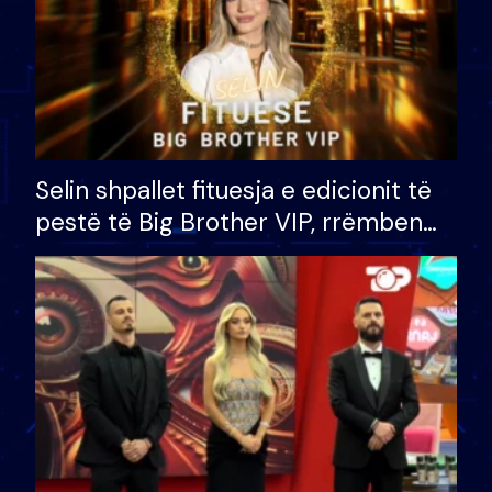
Selin shpallet fituesja e edicionit të
pestë të Big Brother VIP, rrëmben
çmimin e madh prej 100 mijë eurosh