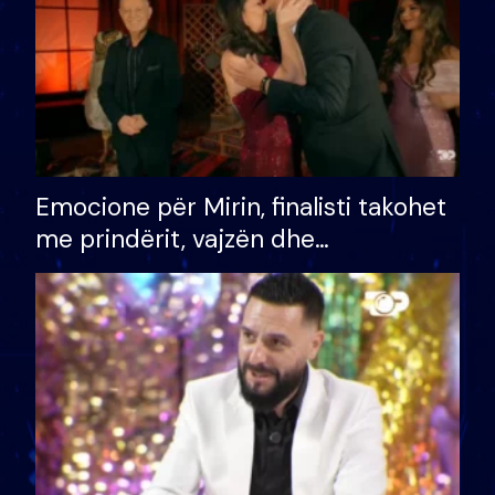
Emocione për Mirin, finalisti takohet
me prindërit, vajzën dhe
bashkëshorten: S’kemi ndonjë letër
divorci apo jo?