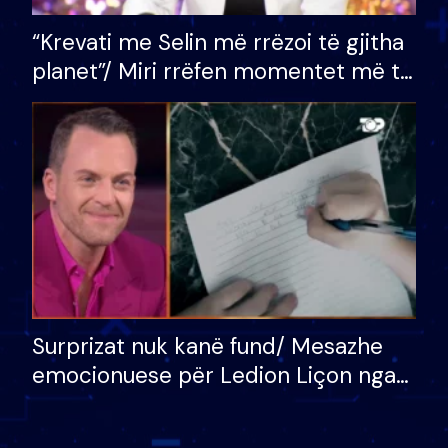
“Krevati me Selin më rrëzoi të gjitha
planet”/ Miri rrëfen momentet më të
bukura në shtëpinë e BB VIP: Do më
mungojë zilja e mëngjesit kur…
Surprizat nuk kanë fund/ Mesazhe
emocionuese për Ledion Liçon nga
nëna dhe fëmijët e tij, moderatori
nuk i mban dot lotët: Nuk meritoj…