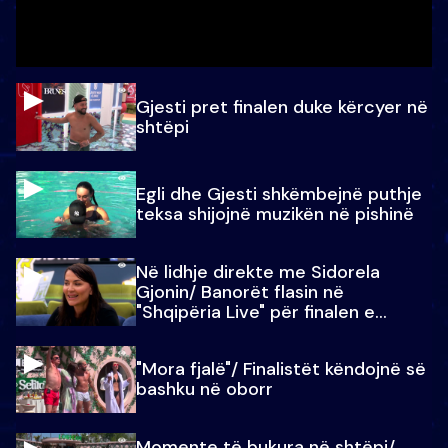
Gjesti pret finalen duke kërcyer në
shtëpi
Egli dhe Gjesti shkëmbejnë puthje
teksa shijojnë muzikën në pishinë
Në lidhje direkte me Sidorela
Gjonin/ Banorët flasin në
"Shqipëria Live" për finalen e
madhe
"Mora fjalë"/ Finalistët këndojnë së
bashku në oborr
Momente të bukura në shtëpi/