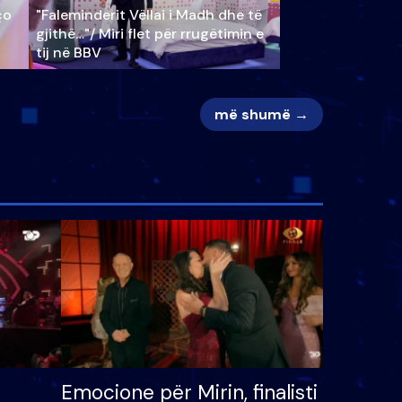
ço
"Faleminderit Vëllai i Madh dhe të
gjithë…"/ Miri flet për rrugëtimin e
tij në BBV
më shumë →
Emocione për Mirin, finalisti