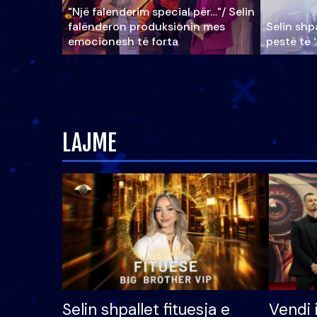
"Një falenderim special për…"/ Selin
falënderon produksionin mes
Selin shpa
emocionesh të forta
pestë të 
LAJME
Selin shpallet fituesja e
Vendi 