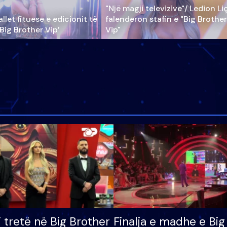
"Një magji televizive"/ Ledion Li
llet fituese e edicionit të
falenderon stafin e "Big Brother
‘Big Brother Vip’
Vip"
i tretë në Big Brother
Finalja e madhe e Big