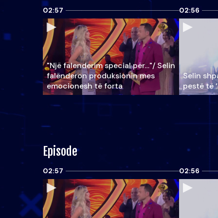
02:57
02:56
"Një falenderim special për…"/ Selin
falënderon produksionin mes
Selin shpa
emocionesh të forta
pestë të 
Episode
02:57
02:56