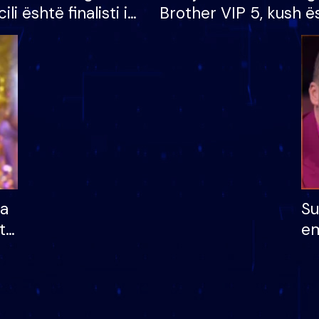
cili është finalisti i
Brother VIP 5, kush ë
 që lë shtëpinë
banori i parë që lë sh
dhe humb mundësinë
të fituar çmimin e m
ha
Su
të
em
më
në
nu