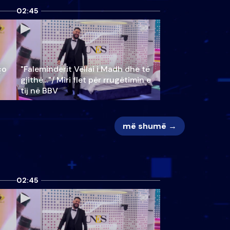
02:45
ço
"Faleminderit Vëllai i Madh dhe të
gjithë…"/ Miri flet për rrugëtimin e
tij në BBV
më shumë →
02:45