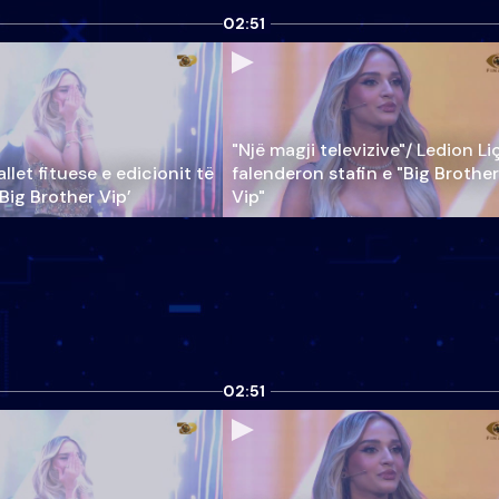
02:51
"Një magji televizive"/ Ledion Li
llet fituese e edicionit të
falenderon stafin e "Big Brother
‘Big Brother Vip’
Vip"
02:51