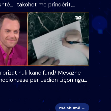
shtë
takohet me prindërit,
tëpinë
vajzën dhe bashkëshorten:
 për
S’kemi ndonjë letër divorci
adh
apo jo?
rprizat nuk kanë fund/ Mesazhe
ocionuese për Ledion Liçon nga
na dhe fëmijët e tij, moderatori
k i mban dot lotët: Nuk meritoj…
më shumë →