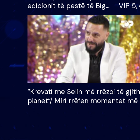
edicionit të pestë të Big
VIP 5, 
Brother VIP, rrëmben
radhës
çmimin e madh prej 100
mijë eurosh
“Krevati me Selin më rrëzoi të gjit
planet”/ Miri rrëfen momentet më 
bukura në shtëpinë e BB VIP: Do 
mungojë zilja e mëngjesit kur…