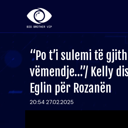
“Po t’i sulemi të gjit
vëmendje…”/ Kelly di
Eglin për Rozanën
20:54 27.02.2025