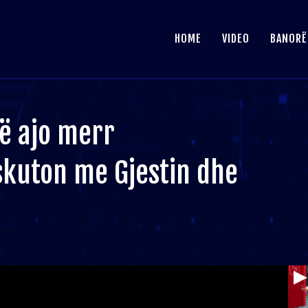
HOME
VIDEO
BANORË
hë ajo merr
skuton me Gjestin dhe