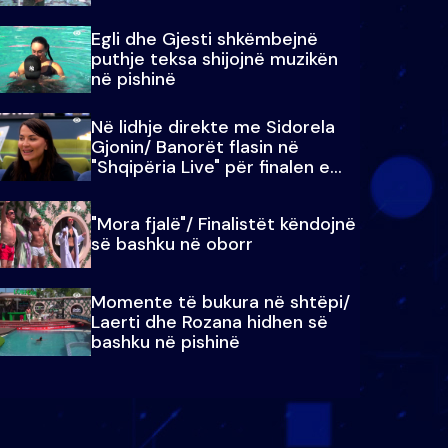
Egli dhe Gjesti shkëmbejnë
puthje teksa shijojnë muzikën
në pishinë
Në lidhje direkte me Sidorela
Gjonin/ Banorët flasin në
"Shqipëria Live" për finalen e
madhe
"Mora fjalë"/ Finalistët këndojnë
së bashku në oborr
Momente të bukura në shtëpi/
Laerti dhe Rozana hidhen së
bashku në pishinë