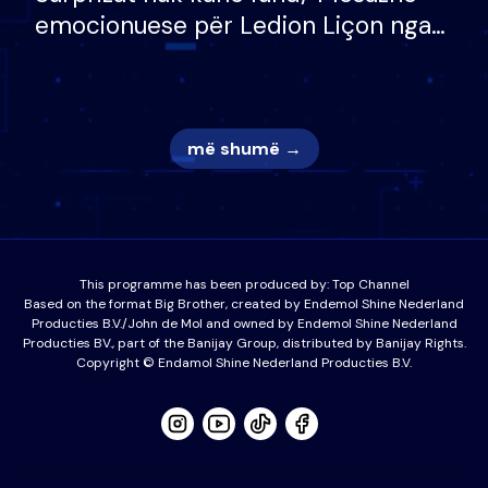
emocionuese për Ledion Liçon nga
nëna dhe fëmijët e tij, moderatori
nuk i mban dot lotët: Nuk meritoj…
më shumë →
This programme has been produced by:
Top Channel
Based on the format Big Brother, created by Endemol Shine Nederland
Producties B.V./John de Mol and owned by Endemol Shine Nederland
Producties BV., part of the Banijay Group, distributed by Banijay Rights.
Copyright © Endamol Shine Nederland Producties B.V.