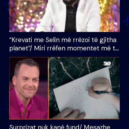
“Krevati me Selin më rrëzoi të gjitha
planet”/ Miri rrëfen momentet më të
bukura në shtëpinë e BB VIP: Do më
mungojë zilja e mëngjesit kur…
Surprizat nuk kanë fund/ Mesazhe