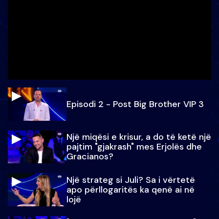
Episodi 2 - Post Big Brother VIP 3
Një miqësi e krisur, a do të ketë një
pajtim "gjakrash" mes Erjolës dhe
Gracianos?
Një strateg si Juli? Sa i vërtetë
apo përllogaritës ka qenë ai në
lojë