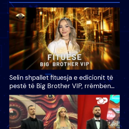
Selin shpallet fituesja e edicionit të
pestë të Big Brother VIP, rrëmben
çmimin e madh prej 100 mijë eurosh