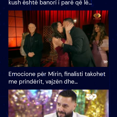
kush është banori i parë që lë
shtëpinë dhe humb mundësinë për
të fituar çmimin e madh
Emocione për Mirin, finalisti takohet
me prindërit, vajzën dhe
bashkëshorten: S’kemi ndonjë letër
divorci apo jo?