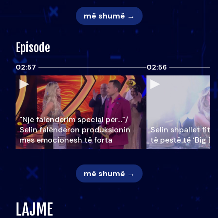
më shumë →
Episode
02:57
02:56
"Një falenderim special për…"/
Selin falënderon produksionin
Selin shpallet fitu
mes emocionesh të forta
të pestë të ‘Big Br
më shumë →
LAJME