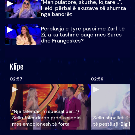
"Manipulatore, skuthe, lojtare...",
Heidi përballë akuzave të shumta
nga banorët
Përplasja e tyre pasoi me Zarf të
Zi, a ka tashmë paqe mes Sarës
dhe Françeskës?
Klipe
02:57
02:56
"Një falenderim special për…"/
Selin falënderon produksionin
Selin shpallet fitu
mes emocionesh të forta
të pestë të ‘Big Br