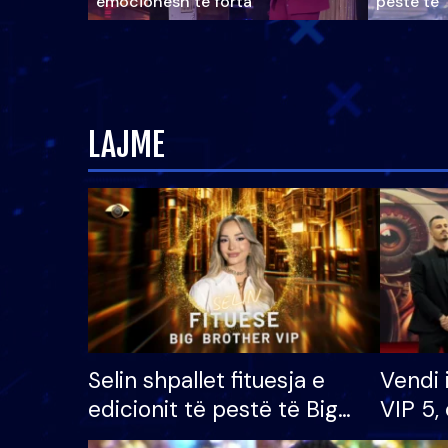
emocionesh të forta
pestë të 
LAJME
Selin shpallet fituesja e
Vendi 
edicionit të pestë të Big
VIP 5, 
Brother VIP, rrëmben
radhës