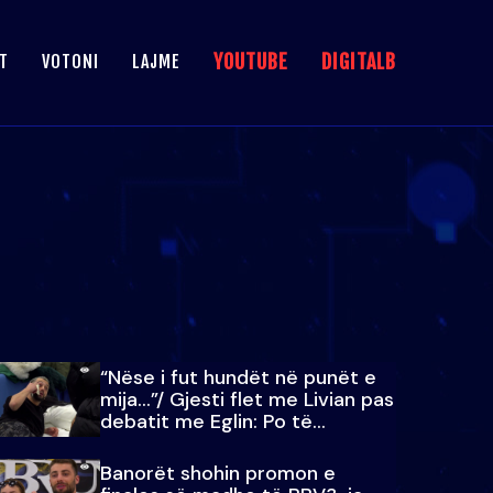
YOUTUBE
DIGITALB
T
VOTONI
LAJME
“Nëse i fut hundët në punët e
mija…”/ Gjesti flet me Livian pas
debatit me Eglin: Po të
paralajmëroj
Banorët shohin promon e