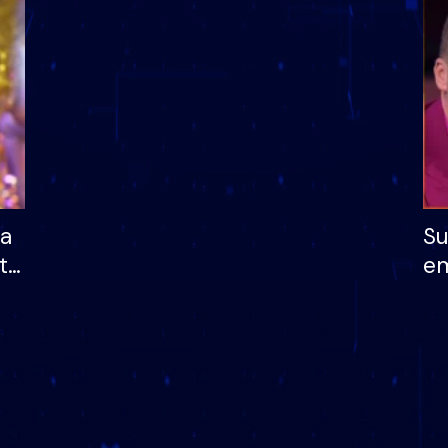
dhe humb mundësinë
të fituar çmimin e m
ha
Su
të
em
më
në
nu