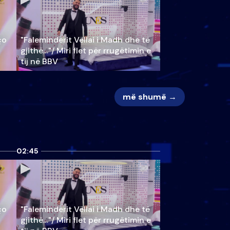
ço
"Faleminderit Vëllai i Madh dhe të
gjithë…"/ Miri flet për rrugëtimin e
tij në BBV
më shumë →
02:45
ço
"Faleminderit Vëllai i Madh dhe të
gjithë…"/ Miri flet për rrugëtimin e