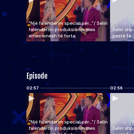
"Një falenderim special për…"/ Selin
falënderon produksionin mes
Selin shpa
emocionesh të forta
pestë të 
Episode
02:57
02:56
"Një falenderim special për…"/ Selin
falënderon produksionin mes
Selin shpa