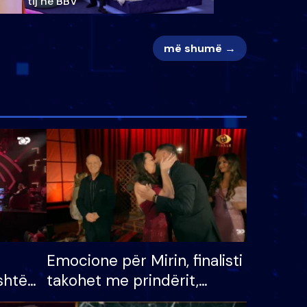
tij në BBV
më shumë →
Emocione për Mirin, finalisti
shtë
takohet me prindërit,
tëpinë
vajzën dhe bashkëshorten: