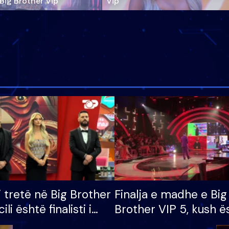
‘Big Brother Vip’
Vip"
i tretë në Big Brother
Finalja e madhe e Big
cili është finalisti i
Brother VIP 5, kush ë
 që lë shtëpinë
banori i parë që lë sh