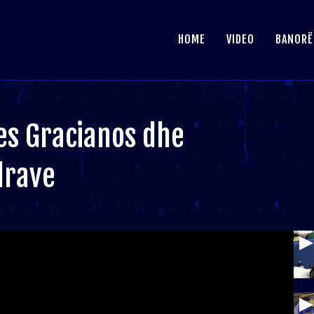
HOME
VIDEO
BANORË
mes Gracianos dhe
drave