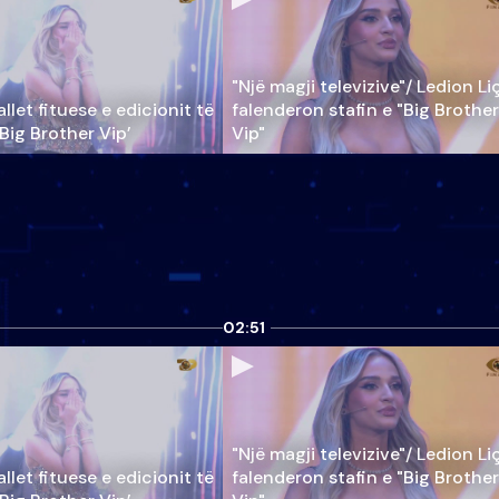
"Një magji televizive"/ Ledion Li
llet fituese e edicionit të
falenderon stafin e "Big Brother
‘Big Brother Vip’
Vip"
02:51
"Një magji televizive"/ Ledion Li
llet fituese e edicionit të
falenderon stafin e "Big Brother