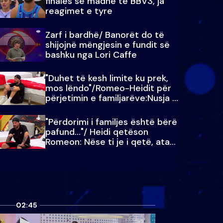
finales së madhe të BBV3, ja
reagimet e tyre
Zarf i bardhë/ Banorët do të
shijojnë mëngjesin e fundit së
bashku nga Lori Caffe
"Duhet të kesh limite ku prek,
mos lëndo"/Romeo-Heidit për
përjetimin e familjarëve:Nusja e
Julit…
"Përdorimi i familjes është bërë
pafund…"/ Heidi qetëson
Romeon: Nëse ti je i qetë, ata
qetësohen
02:45