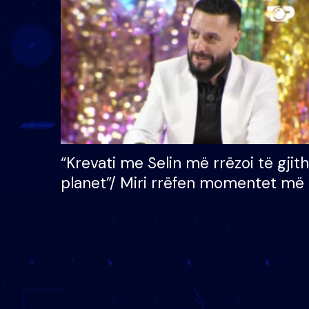
çmimin e madh prej 100
mijë eurosh
“Krevati me Selin më rrëzoi të gjit
planet”/ Miri rrëfen momentet më 
bukura në shtëpinë e BB VIP: Do 
mungojë zilja e mëngjesit kur…