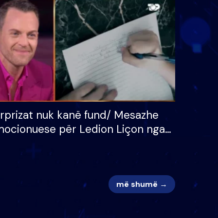
 për
S’kemi ndonjë letër divorci
adh
apo jo?
rprizat nuk kanë fund/ Mesazhe
ocionuese për Ledion Liçon nga
na dhe fëmijët e tij, moderatori
k i mban dot lotët: Nuk meritoj…
më shumë →