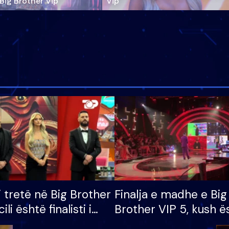
‘Big Brother Vip’
Vip"
i tretë në Big Brother
Finalja e madhe e Big
cili është finalisti i
Brother VIP 5, kush ë
 që lë shtëpinë
banori i parë që lë sh