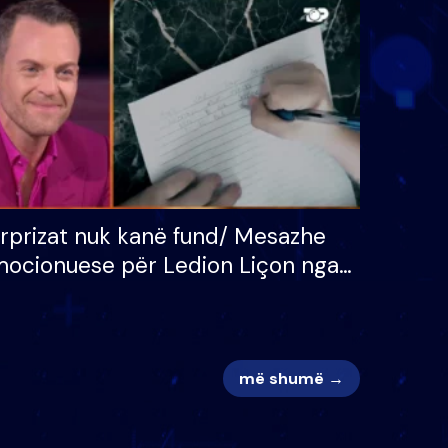
 për
S’kemi ndonjë letër divorci
adh
apo jo?
rprizat nuk kanë fund/ Mesazhe
ocionuese për Ledion Liçon nga
na dhe fëmijët e tij, moderatori
k i mban dot lotët: Nuk meritoj…
më shumë →