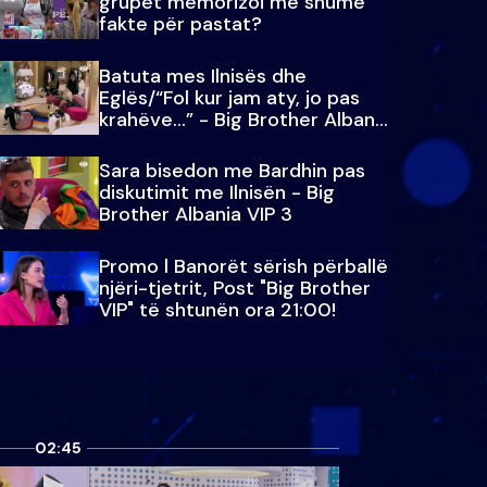
grupet memorizoi më shumë
fakte për pastat?
Batuta mes Ilnisës dhe
Eglës/“Fol kur jam aty, jo pas
krahëve…” - Big Brother Albania
VIP 3
Sara bisedon me Bardhin pas
diskutimit me Ilnisën - Big
Brother Albania VIP 3
Promo l Banorët sërish përballë
njëri-tjetrit, Post "Big Brother
VIP" të shtunën ora 21:00!
02:45