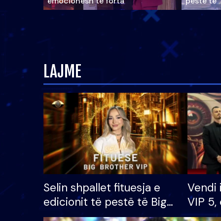
emocionesh të forta
pestë të 
LAJME
Selin shpallet fituesja e
Vendi 
edicionit të pestë të Big
VIP 5, 
Brother VIP, rrëmben
radhës