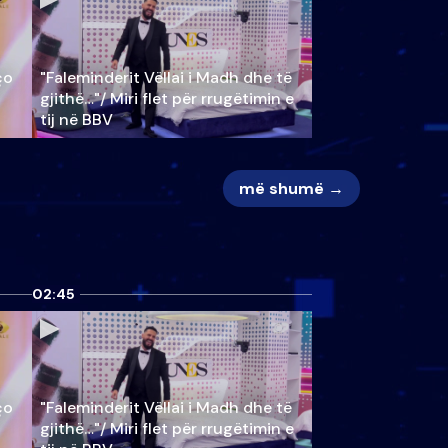
ço
"Faleminderit Vëllai i Madh dhe të
gjithë…"/ Miri flet për rrugëtimin e
tij në BBV
më shumë →
02:45
ço
"Faleminderit Vëllai i Madh dhe të
gjithë…"/ Miri flet për rrugëtimin e