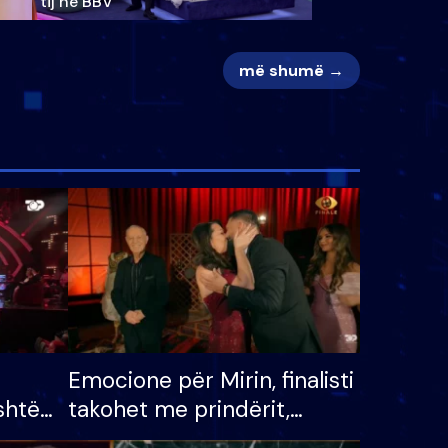
tij në BBV
më shumë →
Emocione për Mirin, finalisti
shtë
takohet me prindërit,
tëpinë
vajzën dhe bashkëshorten: