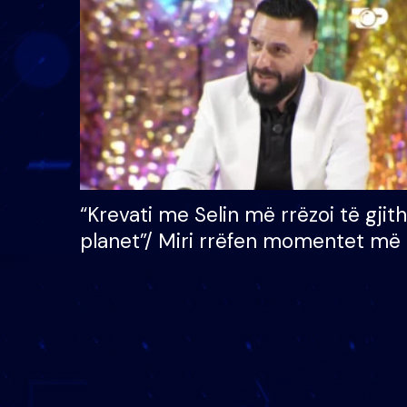
çmimin e madh prej 100
mijë eurosh
“Krevati me Selin më rrëzoi të gjit
planet”/ Miri rrëfen momentet më 
bukura në shtëpinë e BB VIP: Do 
mungojë zilja e mëngjesit kur…