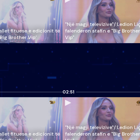
"Një magji televizive"/ Ledion Li
llet fituese e edicionit të
falenderon stafin e "Big Brother
‘Big Brother Vip’
Vip"
02:51
"Një magji televizive"/ Ledion Li
llet fituese e edicionit të
falenderon stafin e "Big Brother