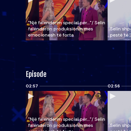
"Një falenderim special për…"/ Selin
falënderon produksionin mes
Selin shpa
emocionesh të forta
pestë të 
Episode
02:57
02:56
"Një falenderim special për…"/ Selin
falënderon produksionin mes
Selin shpa