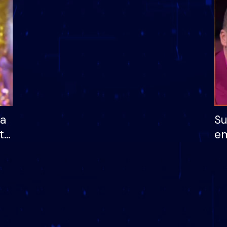
dhe humb mundësinë
të fituar çmimin e m
ha
Su
të
em
më
në
nu