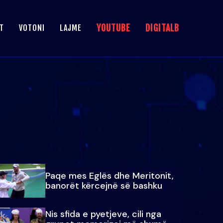
YOUTUBE
DIGITALB
T
VOTONI
LAJME
Paqe mes Eglës dhe Meritonit,
banorët kërcejnë së bashku
Nis sfida e pyetjeve, cili nga