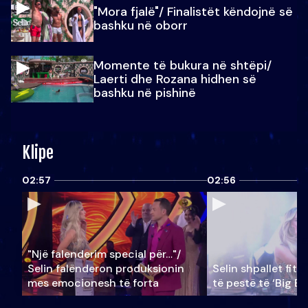
"Mora fjalë"/ Finalistët këndojnë së
bashku në oborr
Momente të bukura në shtëpi/
Laerti dhe Rozana hidhen së
bashku në pishinë
Klipe
02:57
02:56
"Një falenderim special për…"/
Selin falënderon produksionin
Selin shpallet fitu
mes emocionesh të forta
të pestë të ‘Big Br