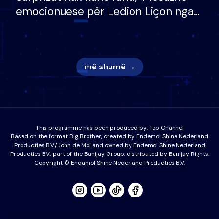
emocionuese për Ledion Liçon nga
nëna dhe fëmijët e tij, moderatori
nuk i mban dot lotët: Nuk meritoj…
më shumë →
This programme has been produced by:
Top Channel
Based on the format Big Brother, created by Endemol Shine Nederland
Producties B.V./John de Mol and owned by Endemol Shine Nederland
Producties BV., part of the Banijay Group, distributed by Banijay Rights.
Copyright © Endamol Shine Nederland Producties B.V.