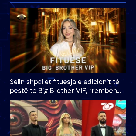
Selin shpallet fituesja e edicionit të
pestë të Big Brother VIP, rrëmben
çmimin e madh prej 100 mijë eurosh