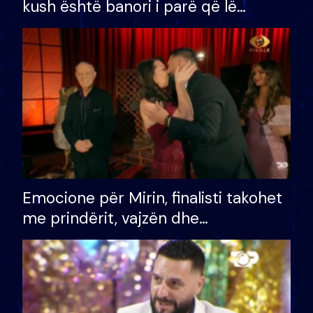
kush është banori i parë që lë
shtëpinë dhe humb mundësinë për
të fituar çmimin e madh
Emocione për Mirin, finalisti takohet
me prindërit, vajzën dhe
bashkëshorten: S’kemi ndonjë letër
divorci apo jo?