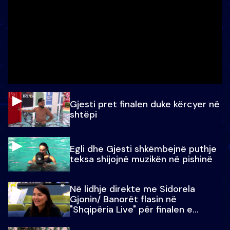
Gjesti pret finalen duke kërcyer në
shtëpi
Egli dhe Gjesti shkëmbejnë puthje
teksa shijojnë muzikën në pishinë
Në lidhje direkte me Sidorela
Gjonin/ Banorët flasin në
"Shqipëria Live" për finalen e
madhe