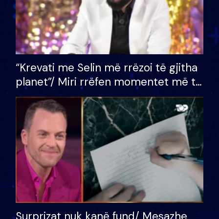
“Krevati me Selin më rrëzoi të gjitha
planet”/ Miri rrëfen momentet më të
bukura në shtëpinë e BB VIP: Do më
mungojë zilja e mëngjesit kur…
Surprizat nuk kanë fund/ Mesazhe