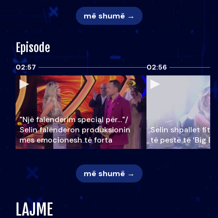
më shumë →
Episode
02:57
02:56
"Një falenderim special për…"/
Selin falënderon produksionin
Selin shpallet fitu
mes emocionesh të forta
të pestë të ‘Big Br
më shumë →
LAJME