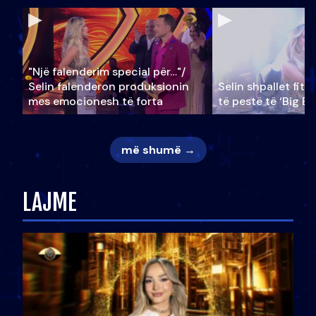
"Një falenderim special për…"/
Selin falënderon produksionin
Selin shpallet fitu
mes emocionesh të forta
të pestë të ‘Big Br
më shumë →
LAJME