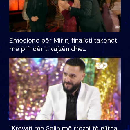
Emocione për Mirin, finalisti takohet
me prindërit, vajzën dhe
bashkëshorten: S’kemi ndonjë letër
divorci apo jo?
“Krevati me Selin më rrëzoi të gjitha