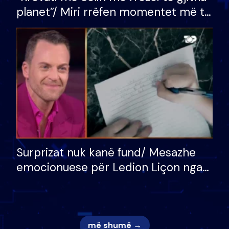
planet”/ Miri rrëfen momentet më të
bukura në shtëpinë e BB VIP: Do më
mungojë zilja e mëngjesit kur…
Surprizat nuk kanë fund/ Mesazhe
emocionuese për Ledion Liçon nga
nëna dhe fëmijët e tij, moderatori
nuk i mban dot lotët: Nuk meritoj…
më shumë →