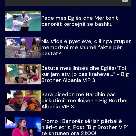
Paqe mes Eglës dhe Meritonit,
banorët kërcejnë së bashku
Nis sfida e pyetjeve, cili nga grupet
memorizoi më shumë fakte për
pastat?
Batuta mes Ilnisës dhe Eglës/“Fol
kur jam aty, jo pas krahëve…” - Big
Brother Albania VIP 3
Sara bisedon me Bardhin pas
diskutimit me Ilnisën - Big Brother
Albania VIP 3
Promo l Banorët sërish përballë
njëri-tjetrit, Post "Big Brother VIP"
të shtunën ora 21:00!