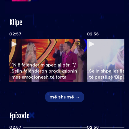
Klipe
02:57
02:56
"Një falenderim special për…"/
Selin falënderon produksionin
Selin shpallet fitu
mes emocionesh të forta
të pestë të ‘Big Br
më shumë →
Episode
02:57
02:56