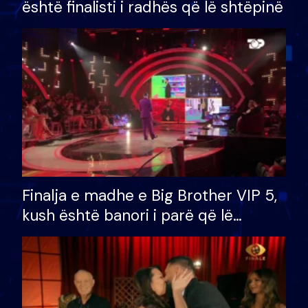
është finalisti i radhës që lë shtëpinë
Finalja e madhe e Big Brother VIP 5,
kush është banori i parë që lë
shtëpinë dhe humb mundësinë për
të fituar çmimin e madh