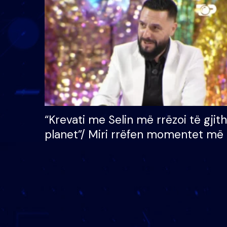
çmimin e madh prej 100
mijë eurosh
“Krevati me Selin më rrëzoi të gjit
planet”/ Miri rrëfen momentet më 
bukura në shtëpinë e BB VIP: Do 
mungojë zilja e mëngjesit kur…