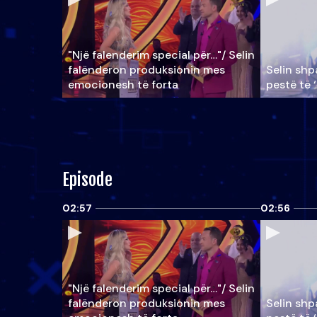
"Një falenderim special për…"/ Selin
falënderon produksionin mes
Selin shpa
emocionesh të forta
pestë të 
Episode
02:57
02:56
"Një falenderim special për…"/ Selin
falënderon produksionin mes
Selin shpa