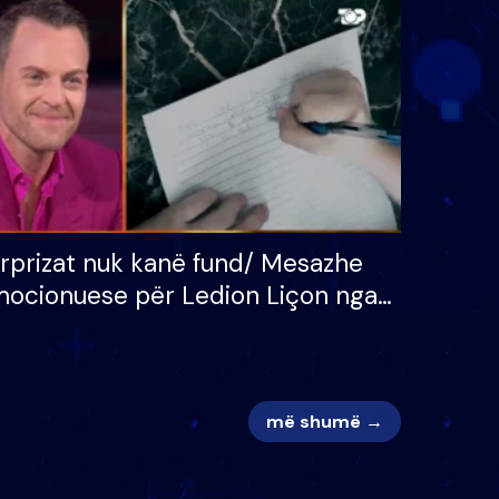
 për
S’kemi ndonjë letër divorci
adh
apo jo?
rprizat nuk kanë fund/ Mesazhe
ocionuese për Ledion Liçon nga
na dhe fëmijët e tij, moderatori
k i mban dot lotët: Nuk meritoj…
më shumë →