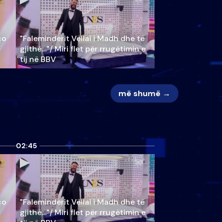
ço
"Faleminderit Vëllai i Madh dhe të
gjithë…"/ Miri flet për rrugëtimin e
tij në BBV
më shumë →
02:45
ço
"Faleminderit Vëllai i Madh dhe të
gjithë…"/ Miri flet për rrugëtimin e