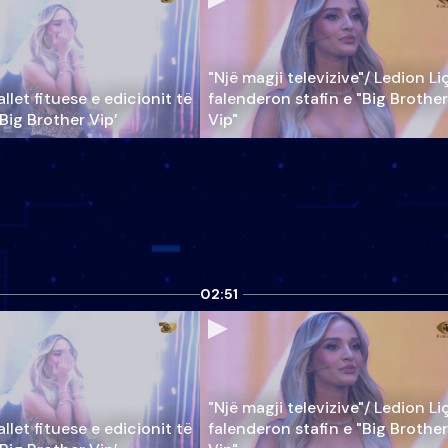
"Një magji televizive"/ Ledion Li
llet fituese e edicionit të
falenderon stafin e "Big Brother
‘Big Brother Vip’
Vip"
02:51
"Një magji televizive"/ Ledion Li
llet fituese e edicionit të
falenderon stafin e "Big Brother