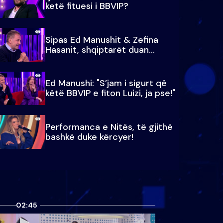
ketë fituesi i BBVIP?
Sipas Ed Manushit & Zefina
Hasanit, shqiptarët duan...
Ed Manushi: "S’jam i sigurt që
këtë BBVIP e fiton Luizi, ja pse!"
Performanca e Nitës, të gjithë
bashkë duke kërcyer!
02:45