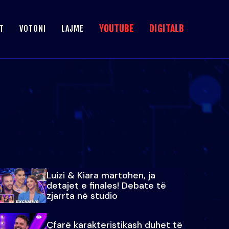
YOUTUBE
DIGITALB
T
VOTONI
LAJME
Luizi & Kiara martohen, ja
detajet e finales! Debate të
zjarrta në studio
Çfarë karakteristikash duhet të