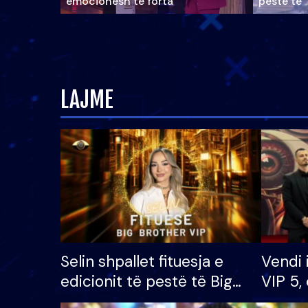
emocionesh të forta
pestë të 
LAJME
Selin shpallet fituesja e
Vendi 
edicionit të pestë të Big
VIP 5, 
Brother VIP, rrëmben
radhës