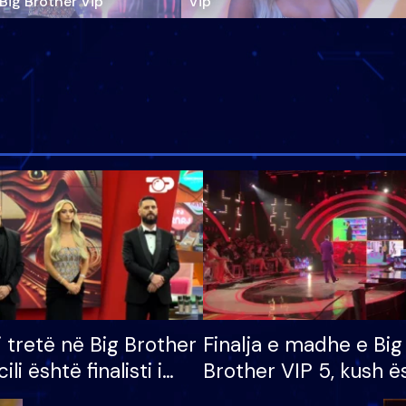
‘Big Brother Vip’
Vip"
i tretë në Big Brother
Finalja e madhe e Big
cili është finalisti i
Brother VIP 5, kush ë
 që lë shtëpinë
banori i parë që lë sh