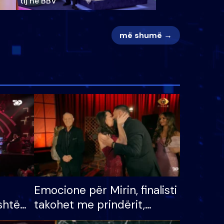
tij në BBV
më shumë →
Emocione për Mirin, finalisti
shtë
takohet me prindërit,
tëpinë
vajzën dhe bashkëshorten: