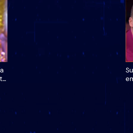
dhe humb mundësinë
të fituar çmimin e m
ha
Su
të
em
më
në
nu