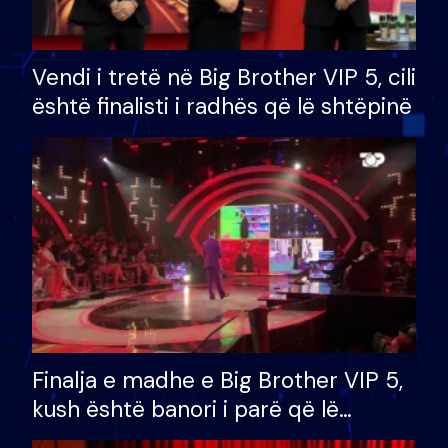
Vendi i tretë në Big Brother VIP 5, cili
është finalisti i radhës që lë shtëpinë
Finalja e madhe e Big Brother VIP 5,
kush është banori i parë që lë
shtëpinë dhe humb mundësinë për