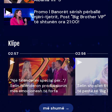
Promo l Banorët sërish përballë
njëri-tjetrit, Post "Big Brother VIP"
të shtunën ora 21:00!
Klipe
02:57
02:56
"Një falenderim special për…"/
Selin falënderon produksionin
Selin shpallet fitu
mes emocionesh të forta
të pestë të ‘Big Br
më shumë →