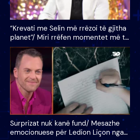
“Krevati me Selin më rrëzoi të gjitha
planet”/ Miri rrëfen momentet më të
bukura në shtëpinë e BB VIP: Do më
mungojë zilja e mëngjesit kur…
Surprizat nuk kanë fund/ Mesazhe
emocionuese për Ledion Liçon nga