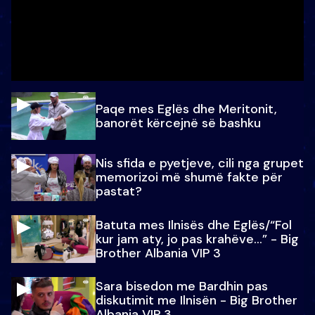
Paqe mes Eglës dhe Meritonit,
banorët kërcejnë së bashku
Nis sfida e pyetjeve, cili nga grupet
memorizoi më shumë fakte për
pastat?
Batuta mes Ilnisës dhe Eglës/“Fol
kur jam aty, jo pas krahëve…” - Big
Brother Albania VIP 3
Sara bisedon me Bardhin pas
diskutimit me Ilnisën - Big Brother
Albania VIP 3