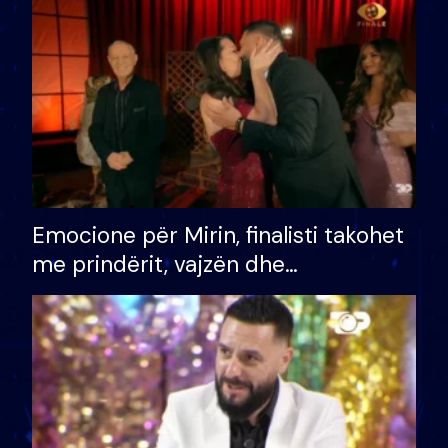
të fituar çmimin e madh
Emocione për Mirin, finalisti takohet
me prindërit, vajzën dhe
bashkëshorten: S’kemi ndonjë letër
divorci apo jo?