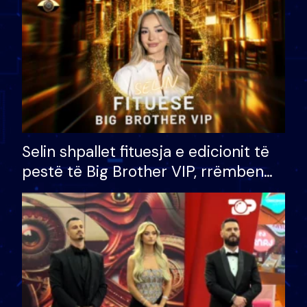
Selin shpallet fituesja e edicionit të
pestë të Big Brother VIP, rrëmben
çmimin e madh prej 100 mijë eurosh