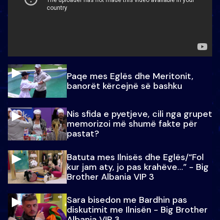
Paqe mes Eglës dhe Meritonit,
banorët kërcejnë së bashku
Nis sfida e pyetjeve, cili nga grupet
memorizoi më shumë fakte për
pastat?
Batuta mes Ilnisës dhe Eglës/“Fol
kur jam aty, jo pas krahëve…” - Big
Brother Albania VIP 3
Sara bisedon me Bardhin pas
diskutimit me Ilnisën - Big Brother
Albania VIP 3