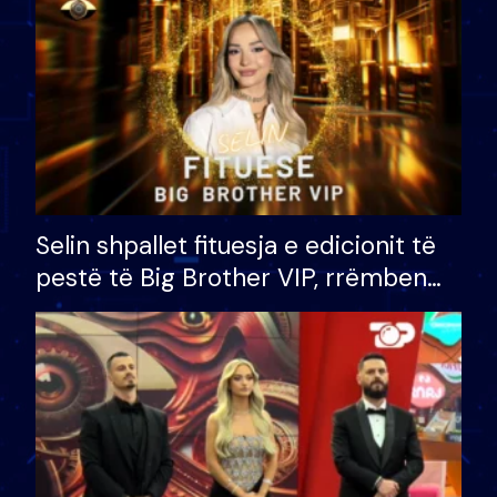
Selin shpallet fituesja e edicionit të
pestë të Big Brother VIP, rrëmben
çmimin e madh prej 100 mijë eurosh