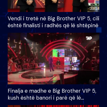
Vendi i tretë në Big Brother VIP 5, cili
është finalisti i radhës që lë shtëpinë
Finalja e madhe e Big Brother VIP 5,
kush është banori i parë që lë
shtëpinë dhe humb mundësinë për