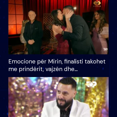
të fituar çmimin e madh
Emocione për Mirin, finalisti takohet
me prindërit, vajzën dhe
bashkëshorten: S’kemi ndonjë letër
divorci apo jo?