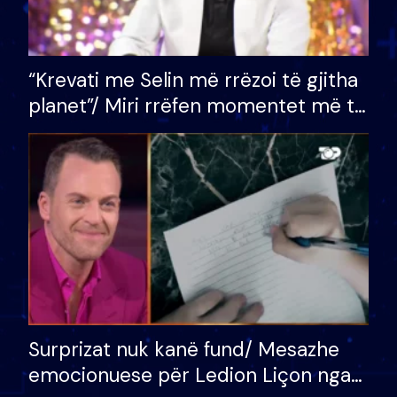
“Krevati me Selin më rrëzoi të gjitha
planet”/ Miri rrëfen momentet më të
bukura në shtëpinë e BB VIP: Do më
mungojë zilja e mëngjesit kur…
Surprizat nuk kanë fund/ Mesazhe
emocionuese për Ledion Liçon nga