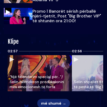
Promo l Banorët sërish përballë
njëri-tjetrit, Post "Big Brother VIP"
të shtunën ora 21:00!
Klipe
02:57
02:56
"Një falenderim special për…"/
Selin falënderon produksionin
Selin shpallet fitu
mes emocionesh të forta
të pestë të ‘Big Br
më shumë →