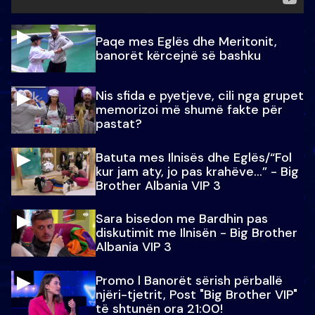
Paqe mes Eglës dhe Meritonit,
banorët kërcejnë së bashku
Nis sfida e pyetjeve, cili nga grupet
memorizoi më shumë fakte për
pastat?
Batuta mes Ilnisës dhe Eglës/“Fol
kur jam aty, jo pas krahëve…” - Big
Brother Albania VIP 3
Sara bisedon me Bardhin pas
diskutimit me Ilnisën - Big Brother
Albania VIP 3
Promo l Banorët sërish përballë
njëri-tjetrit, Post "Big Brother VIP"
të shtunën ora 21:00!