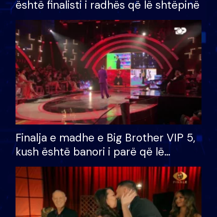
është finalisti i radhës që lë shtëpinë
Finalja e madhe e Big Brother VIP 5,
kush është banori i parë që lë
shtëpinë dhe humb mundësinë për
të fituar çmimin e madh