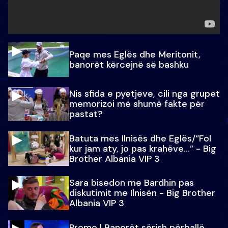
Paqe mes Eglës dhe Meritonit,
banorët kërcejnë së bashku
Nis sfida e pyetjeve, cili nga grupet
memorizoi më shumë fakte për
pastat?
Batuta mes Ilnisës dhe Eglës/“Fol
kur jam aty, jo pas krahëve…” - Big
Brother Albania VIP 3
Sara bisedon me Bardhin pas
diskutimit me Ilnisën - Big Brother
Albania VIP 3
Promo l Banorët sërish përballë