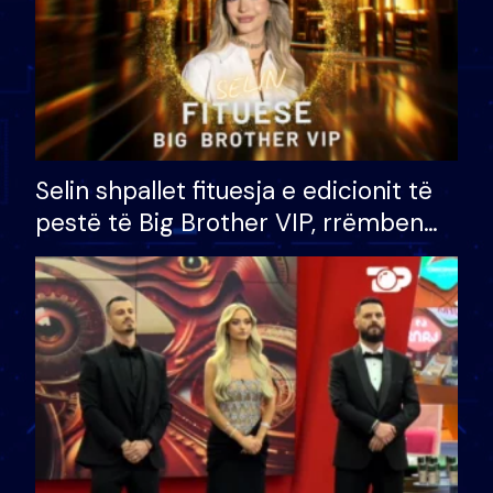
Selin shpallet fituesja e edicionit të
pestë të Big Brother VIP, rrëmben
çmimin e madh prej 100 mijë eurosh