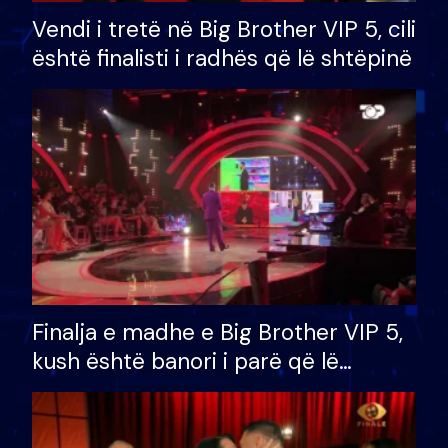
Vendi i tretë në Big Brother VIP 5, cili
është finalisti i radhës që lë shtëpinë
Finalja e madhe e Big Brother VIP 5,
kush është banori i parë që lë
shtëpinë dhe humb mundësinë për
të fituar çmimin e madh