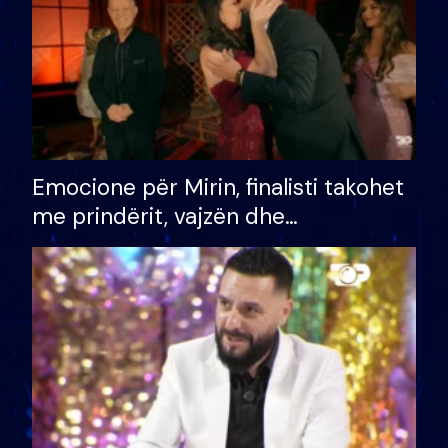
Emocione për Mirin, finalisti takohet
me prindërit, vajzën dhe
bashkëshorten: S’kemi ndonjë letër
divorci apo jo?