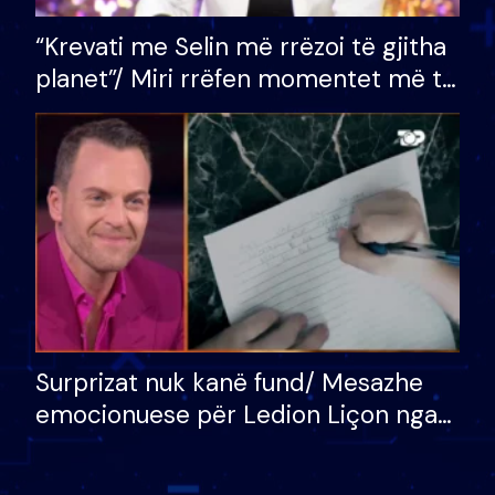
“Krevati me Selin më rrëzoi të gjitha
planet”/ Miri rrëfen momentet më të
bukura në shtëpinë e BB VIP: Do më
mungojë zilja e mëngjesit kur…
Surprizat nuk kanë fund/ Mesazhe
emocionuese për Ledion Liçon nga
nëna dhe fëmijët e tij, moderatori
nuk i mban dot lotët: Nuk meritoj…