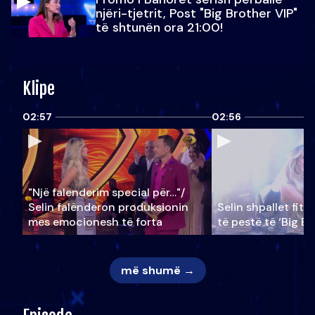
njëri-tjetrit, Post "Big Brother VIP"
të shtunën ora 21:00!
Klipe
02:57
02:56
"Një falenderim special për…"/
Selin falënderon produksionin
Selin shpallet fitu
mes emocionesh të forta
të pestë të ‘Big Br
më shumë →