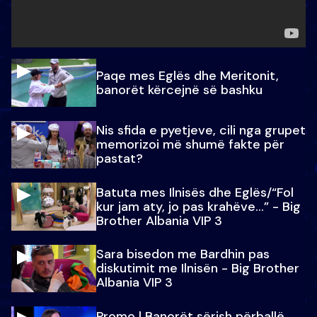
Paqe mes Eglës dhe Meritonit,
banorët kërcejnë së bashku
Nis sfida e pyetjeve, cili nga grupet
memorizoi më shumë fakte për
pastat?
Batuta mes Ilnisës dhe Eglës/“Fol
kur jam aty, jo pas krahëve…” - Big
Brother Albania VIP 3
Sara bisedon me Bardhin pas
diskutimit me Ilnisën - Big Brother
Albania VIP 3
Promo l Banorët sërish përballë