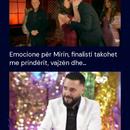
Emocione për Mirin, finalisti takohet
me prindërit, vajzën dhe
bashkëshorten: S’kemi ndonjë letër
divorci apo jo?