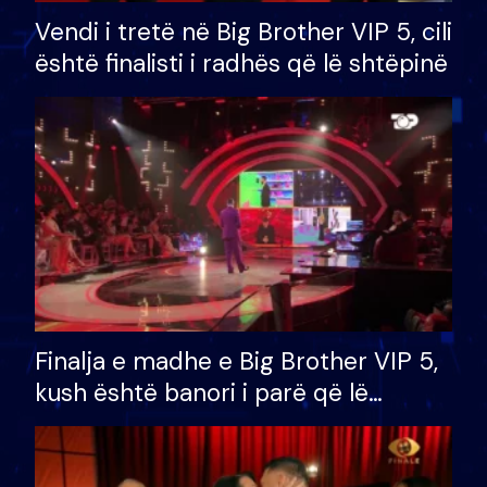
Vendi i tretë në Big Brother VIP 5, cili
është finalisti i radhës që lë shtëpinë
Finalja e madhe e Big Brother VIP 5,
kush është banori i parë që lë
shtëpinë dhe humb mundësinë për
të fituar çmimin e madh