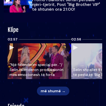
njëri-tjetrit, Post "Big Brother VIP"
të shtunën ora 21:00!
Klipe
02:57
02:56
"Një falenderim special për…"/
Selin falënderon produksionin
Selin shpallet fitu
mes emocionesh të forta
të pestë të ‘Big Br
më shumë →