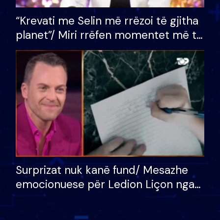
“Krevati me Selin më rrëzoi të gjitha
planet”/ Miri rrëfen momentet më të
bukura në shtëpinë e BB VIP: Do më
mungojë zilja e mëngjesit kur…
Surprizat nuk kanë fund/ Mesazhe
emocionuese për Ledion Liçon nga
nëna dhe fëmijët e tij, moderatori
nuk i mban dot lotët: Nuk meritoj…