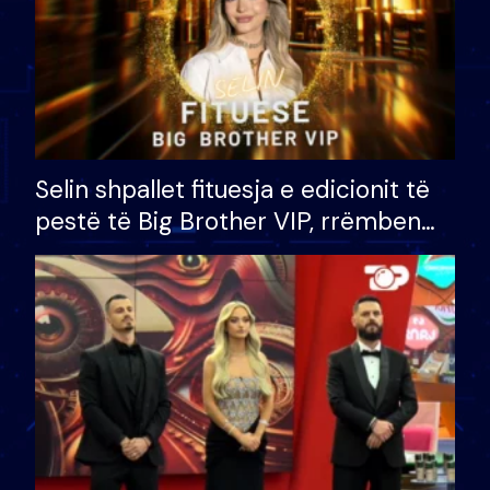
Selin shpallet fituesja e edicionit të
pestë të Big Brother VIP, rrëmben
çmimin e madh prej 100 mijë eurosh