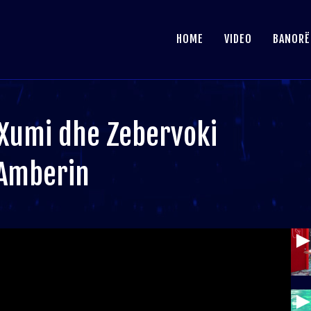
HOME
VIDEO
BANORË
 Xumi dhe Zebervoki
 Amberin