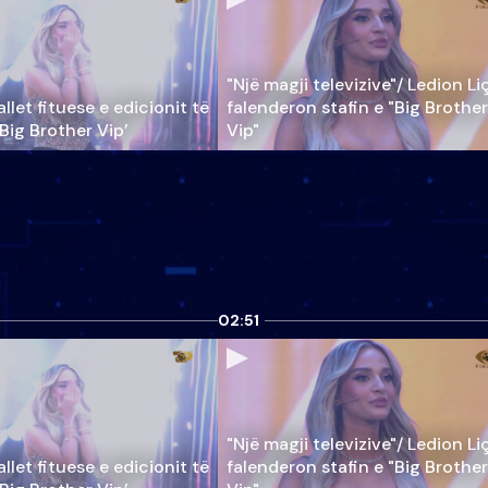
"Një magji televizive"/ Ledion Li
llet fituese e edicionit të
falenderon stafin e "Big Brother
‘Big Brother Vip’
Vip"
02:51
"Një magji televizive"/ Ledion Li
llet fituese e edicionit të
falenderon stafin e "Big Brother