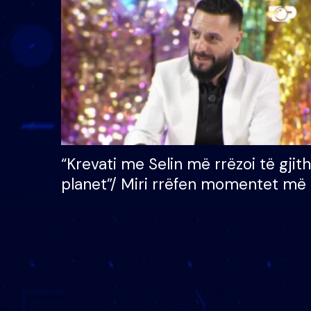
çmimin e madh prej 100
mijë eurosh
“Krevati me Selin më rrëzoi të gjit
planet”/ Miri rrëfen momentet më 
bukura në shtëpinë e BB VIP: Do 
mungojë zilja e mëngjesit kur…