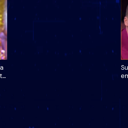
dhe humb mundësinë
të fituar çmimin e m
ha
Su
të
em
më
në
nu