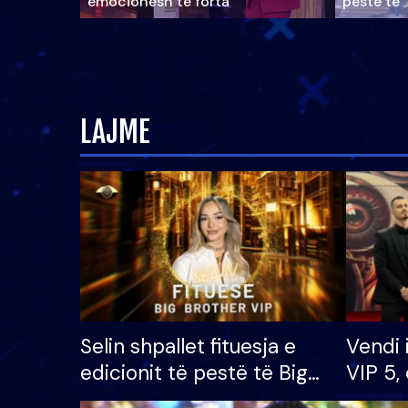
emocionesh të forta
pestë të 
LAJME
Selin shpallet fituesja e
Vendi 
edicionit të pestë të Big
VIP 5, 
Brother VIP, rrëmben
radhës