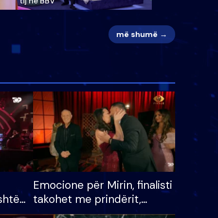
tij në BBV
më shumë →
Emocione për Mirin, finalisti
shtë
takohet me prindërit,
tëpinë
vajzën dhe bashkëshorten: