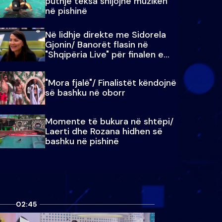
puthje teksa shijojnë muzikën
në pishinë
Në lidhje direkte me Sidorela
Gjonin/ Banorët flasin në
"Shqipëria Live" për finalen e
madhe
"Mora fjalë"/ Finalistët këndojnë
së bashku në oborr
Momente të bukura në shtëpi/
Laerti dhe Rozana hidhen së
bashku në pishinë
02:45