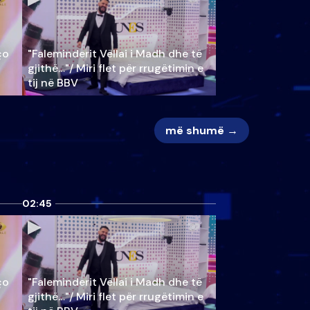
ço
"Faleminderit Vëllai i Madh dhe të
gjithë…"/ Miri flet për rrugëtimin e
tij në BBV
më shumë →
02:45
ço
"Faleminderit Vëllai i Madh dhe të
gjithë…"/ Miri flet për rrugëtimin e