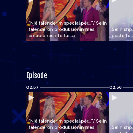
"Një falenderim special për…"/ Selin
falënderon produksionin mes
Selin shpa
emocionesh të forta
pestë të 
Episode
02:57
02:56
"Një falenderim special për…"/ Selin
falënderon produksionin mes
Selin shpa