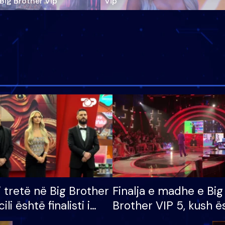
‘Big Brother Vip’
Vip"
i tretë në Big Brother
Finalja e madhe e Big
cili është finalisti i
Brother VIP 5, kush ë
 që lë shtëpinë
banori i parë që lë sh