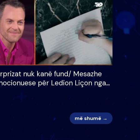
 për
S’kemi ndonjë letër divorci
adh
apo jo?
rprizat nuk kanë fund/ Mesazhe
ocionuese për Ledion Liçon nga
na dhe fëmijët e tij, moderatori
k i mban dot lotët: Nuk meritoj…
më shumë →