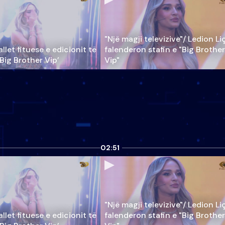
"Një magji televizive"/ Ledion Li
llet fituese e edicionit të
falenderon stafin e "Big Brother
‘Big Brother Vip’
Vip"
02:51
"Një magji televizive"/ Ledion Li
llet fituese e edicionit të
falenderon stafin e "Big Brother