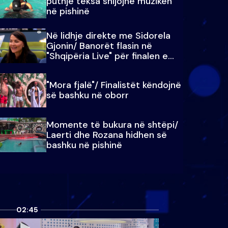
puthje teksa shijojnë muzikën
në pishinë
Në lidhje direkte me Sidorela
Gjonin/ Banorët flasin në
"Shqipëria Live" për finalen e
madhe
"Mora fjalë"/ Finalistët këndojnë
së bashku në oborr
Momente të bukura në shtëpi/
Laerti dhe Rozana hidhen së
bashku në pishinë
02:45