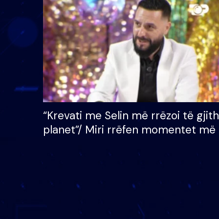
çmimin e madh prej 100
mijë eurosh
“Krevati me Selin më rrëzoi të gjit
planet”/ Miri rrëfen momentet më 
bukura në shtëpinë e BB VIP: Do 
mungojë zilja e mëngjesit kur…