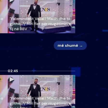
ço
"Faleminderit Vëllai i Madh dhe të
gjithë…"/ Miri flet për rrugëtimin e
tij në BBV
më shumë →
02:45
ço
"Faleminderit Vëllai i Madh dhe të
gjithë…"/ Miri flet për rrugëtimin e