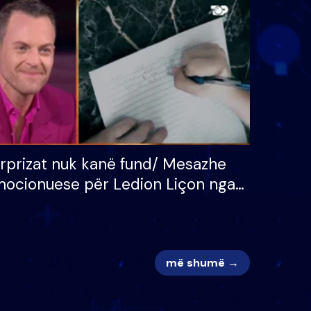
 për
S’kemi ndonjë letër divorci
adh
apo jo?
rprizat nuk kanë fund/ Mesazhe
ocionuese për Ledion Liçon nga
na dhe fëmijët e tij, moderatori
k i mban dot lotët: Nuk meritoj…
më shumë →