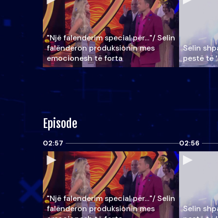
"Një falenderim special për…"/ Selin
falënderon produksionin mes
Selin shpa
emocionesh të forta
pestë të 
Episode
02:57
02:56
"Një falenderim special për…"/ Selin
falënderon produksionin mes
Selin shpa