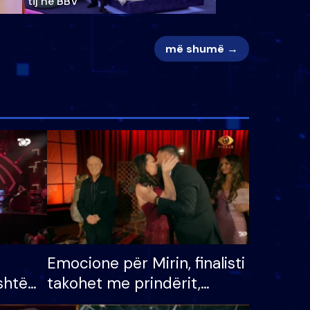
tij në BBV
më shumë →
Emocione për Mirin, finalisti
shtë
takohet me prindërit,
tëpinë
vajzën dhe bashkëshorten: