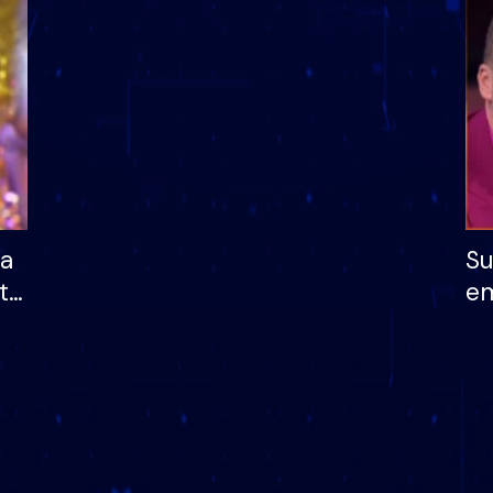
dhe humb mundësinë
të fituar çmimin e m
ha
Su
të
em
më
në
nu