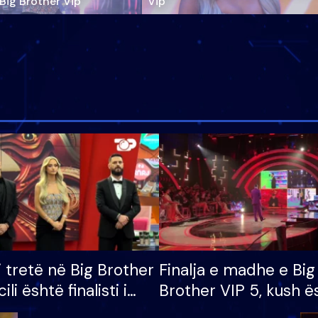
‘Big Brother Vip’
Vip"
i tretë në Big Brother
Finalja e madhe e Big
cili është finalisti i
Brother VIP 5, kush ë
 që lë shtëpinë
banori i parë që lë sh