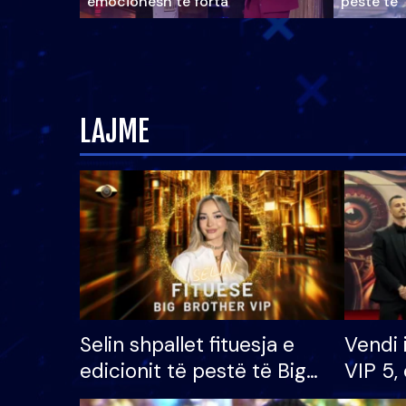
emocionesh të forta
pestë të 
LAJME
Selin shpallet fituesja e
Vendi 
edicionit të pestë të Big
VIP 5, 
Brother VIP, rrëmben
radhës