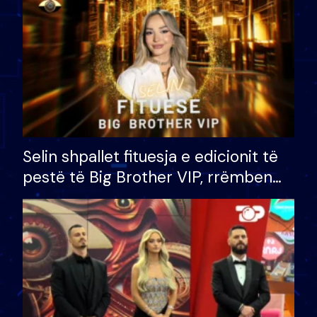
Selin shpallet fituesja e edicionit të
pestë të Big Brother VIP, rrëmben
çmimin e madh prej 100 mijë eurosh