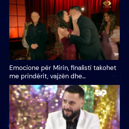
të fituar çmimin e madh
Emocione për Mirin, finalisti takohet
me prindërit, vajzën dhe
bashkëshorten: S’kemi ndonjë letër
divorci apo jo?