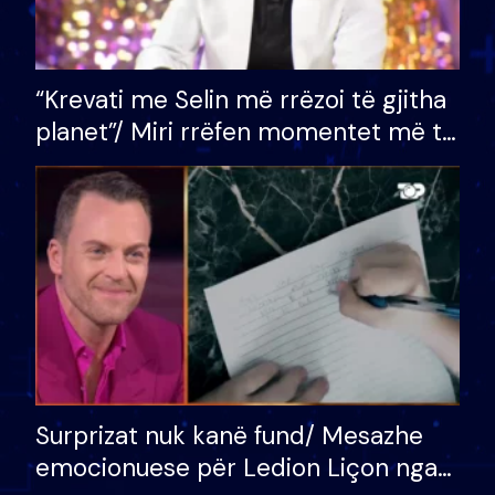
“Krevati me Selin më rrëzoi të gjitha
planet”/ Miri rrëfen momentet më të
bukura në shtëpinë e BB VIP: Do më
mungojë zilja e mëngjesit kur…
Surprizat nuk kanë fund/ Mesazhe
emocionuese për Ledion Liçon nga