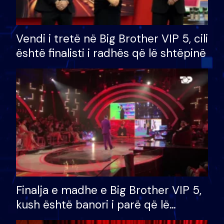
Vendi i tretë në Big Brother VIP 5, cili
është finalisti i radhës që lë shtëpinë
Finalja e madhe e Big Brother VIP 5,
kush është banori i parë që lë
shtëpinë dhe humb mundësinë për