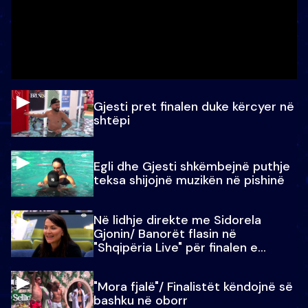
Gjesti pret finalen duke kërcyer në
shtëpi
Egli dhe Gjesti shkëmbejnë puthje
teksa shijojnë muzikën në pishinë
Në lidhje direkte me Sidorela
Gjonin/ Banorët flasin në
"Shqipëria Live" për finalen e
madhe
"Mora fjalë"/ Finalistët këndojnë së
bashku në oborr