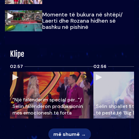
Momente të bukura në shtëpi/
Laerti dhe Rozana hidhen së
bashku në pishinë
Klipe
02:57
02:56
"Një falenderim special për…"/
Selin falënderon produksionin
Selin shpallet fitu
mes emocionesh të forta
të pestë të ‘Big Br
më shumë →