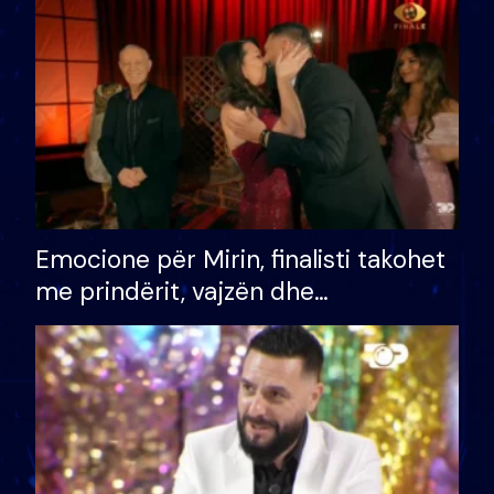
të fituar çmimin e madh
Emocione për Mirin, finalisti takohet
me prindërit, vajzën dhe
bashkëshorten: S’kemi ndonjë letër
divorci apo jo?