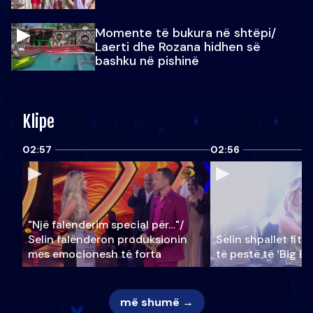
Momente të bukura në shtëpi/
Laerti dhe Rozana hidhen së
bashku në pishinë
Klipe
02:57
02:56
"Një falenderim special për…"/
Selin falënderon produksionin
Selin shpallet fitu
mes emocionesh të forta
të pestë të ‘Big Br
më shumë →