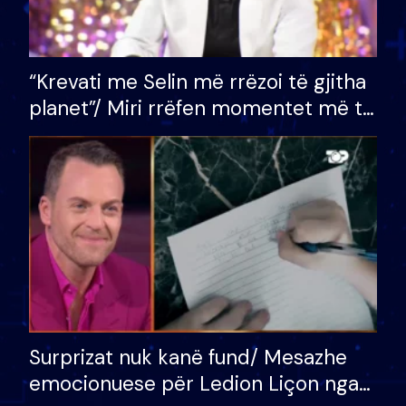
“Krevati me Selin më rrëzoi të gjitha
planet”/ Miri rrëfen momentet më të
bukura në shtëpinë e BB VIP: Do më
mungojë zilja e mëngjesit kur…
Surprizat nuk kanë fund/ Mesazhe
emocionuese për Ledion Liçon nga