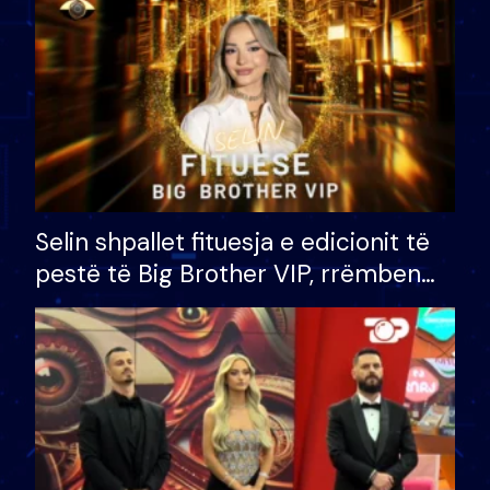
Selin shpallet fituesja e edicionit të
pestë të Big Brother VIP, rrëmben
çmimin e madh prej 100 mijë eurosh