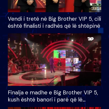
Vendi i tretë në Big Brother VIP 5, cili
është finalisti i radhës që lë shtëpinë
Finalja e madhe e Big Brother VIP 5,
kush është banori i parë që lë
shtëpinë dhe humb mundësinë për