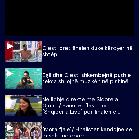
Gjesti pret finalen duke kërcyer në
shtëpi
Egli dhe Gjesti shkëmbejnë puthje
teksa shijojnë muzikën në pishinë
Në lidhje direkte me Sidorela
Gjonin/ Banorët flasin në
"Shqipëria Live" për finalen e
madhe
"Mora fjalë"/ Finalistët këndojnë së
bashku në oborr