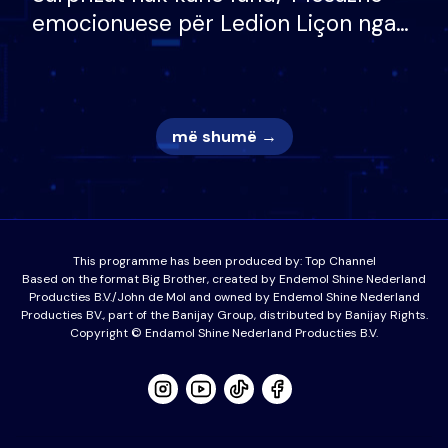
emocionuese për Ledion Liçon nga
nëna dhe fëmijët e tij, moderatori
nuk i mban dot lotët: Nuk meritoj…
më shumë →
This programme has been produced by:
Top Channel
Based on the format Big Brother, created by Endemol Shine Nederland
Producties B.V./John de Mol and owned by Endemol Shine Nederland
Producties BV., part of the Banijay Group, distributed by Banijay Rights.
Copyright © Endamol Shine Nederland Producties B.V.