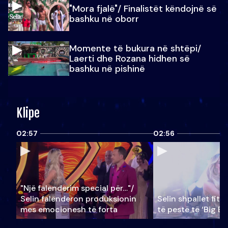
"Mora fjalë"/ Finalistët këndojnë së
bashku në oborr
Momente të bukura në shtëpi/
Laerti dhe Rozana hidhen së
bashku në pishinë
Klipe
02:57
02:56
"Një falenderim special për…"/
Selin falënderon produksionin
Selin shpallet fitu
mes emocionesh të forta
të pestë të ‘Big Br