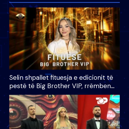
Selin shpallet fituesja e edicionit të
pestë të Big Brother VIP, rrëmben
çmimin e madh prej 100 mijë eurosh