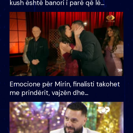
kush është banori i parë që lë
shtëpinë dhe humb mundësinë për
të fituar çmimin e madh
Emocione për Mirin, finalisti takohet
me prindërit, vajzën dhe
bashkëshorten: S’kemi ndonjë letër
divorci apo jo?