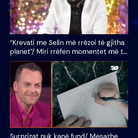
“Krevati me Selin më rrëzoi të gjitha
planet”/ Miri rrëfen momentet më të
bukura në shtëpinë e BB VIP: Do më
mungojë zilja e mëngjesit kur…
Surprizat nuk kanë fund/ Mesazhe