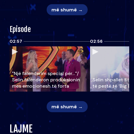
më shumë →
Episode
02:57
02:56
"Një falenderim special për…"/
Selin falënderon produksionin
Selin shpallet fitu
mes emocionesh të forta
të pestë të ‘Big Br
më shumë →
LAJME