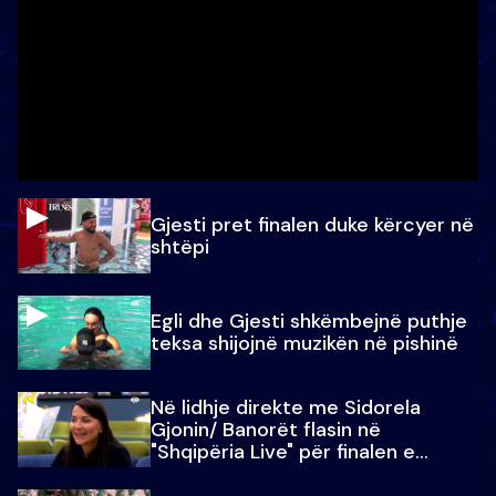
Gjesti pret finalen duke kërcyer në
shtëpi
Egli dhe Gjesti shkëmbejnë puthje
teksa shijojnë muzikën në pishinë
Në lidhje direkte me Sidorela
Gjonin/ Banorët flasin në
"Shqipëria Live" për finalen e
madhe