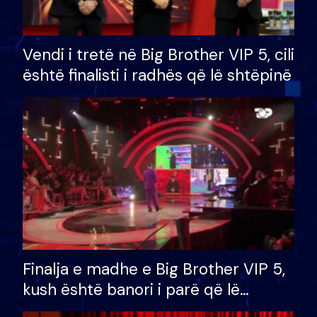
Vendi i tretë në Big Brother VIP 5, cili
është finalisti i radhës që lë shtëpinë
Finalja e madhe e Big Brother VIP 5,
kush është banori i parë që lë
shtëpinë dhe humb mundësinë për