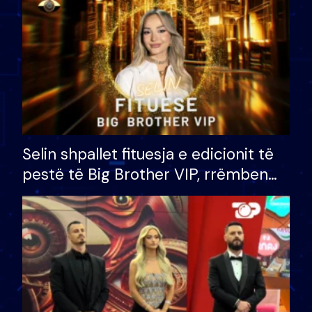
Selin shpallet fituesja e edicionit të
pestë të Big Brother VIP, rrëmben
çmimin e madh prej 100 mijë eurosh