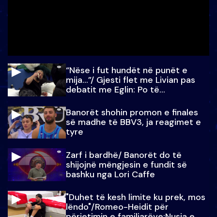
“Nëse i fut hundët në punët e
mija…”/ Gjesti flet me Livian pas
debatit me Eglin: Po të
paralajmëroj
Banorët shohin promon e finales
së madhe të BBV3, ja reagimet e
tyre
Zarf i bardhë/ Banorët do të
shijojnë mëngjesin e fundit së
bashku nga Lori Caffe
"Duhet të kesh limite ku prek, mos
lëndo"/Romeo-Heidit për
përjetimin e familjarëve:Nusja e