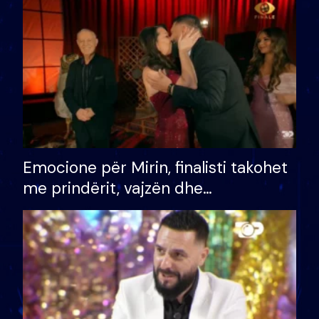
të fituar çmimin e madh
Emocione për Mirin, finalisti takohet
me prindërit, vajzën dhe
bashkëshorten: S’kemi ndonjë letër
divorci apo jo?