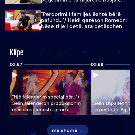
Julit…
"Përdorimi i familjes është bërë
pafund…"/ Heidi qetëson Romeon:
Nëse ti je i qetë, ata qetësohen
Klipe
02:57
02:56
"Një falenderim special për…"/
Selin falënderon produksionin
Selin shpallet fitu
mes emocionesh të forta
të pestë të ‘Big Br
më shumë →