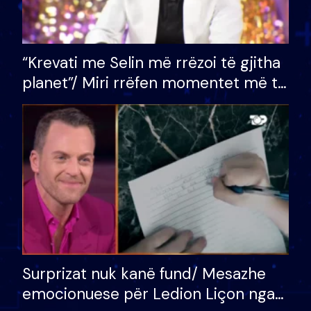
“Krevati me Selin më rrëzoi të gjitha
planet”/ Miri rrëfen momentet më të
bukura në shtëpinë e BB VIP: Do më
mungojë zilja e mëngjesit kur…
Surprizat nuk kanë fund/ Mesazhe
emocionuese për Ledion Liçon nga