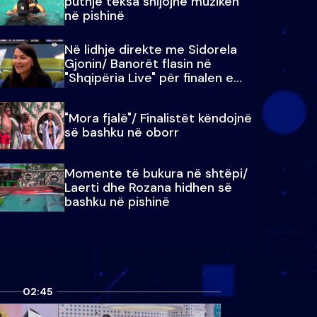
puthje teksa shijojnë muzikën
në pishinë
Në lidhje direkte me Sidorela
Gjonin/ Banorët flasin në
"Shqipëria Live" për finalen e
madhe
"Mora fjalë"/ Finalistët këndojnë
së bashku në oborr
Momente të bukura në shtëpi/
Laerti dhe Rozana hidhen së
bashku në pishinë
02:45