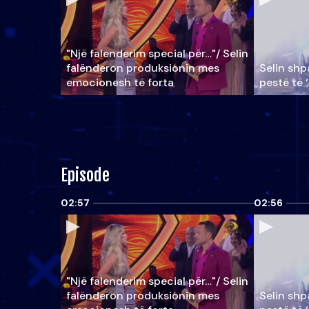
"Një falenderim special për…"/ Selin
falënderon produksionin mes
Selin shpa
emocionesh të forta
pestë të 
Episode
02:57
02:56
"Një falenderim special për…"/ Selin
falënderon produksionin mes
Selin shpa