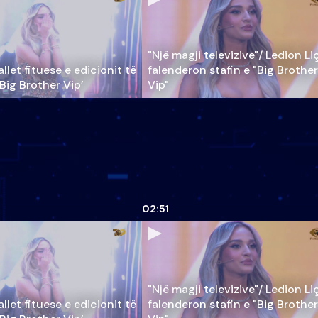
"Një magji televizive"/ Ledion Li
llet fituese e edicionit të
falenderon stafin e "Big Brother
‘Big Brother Vip’
Vip"
02:51
"Një magji televizive"/ Ledion Li
llet fituese e edicionit të
falenderon stafin e "Big Brother