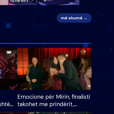
tij në BBV
më shumë →
Emocione për Mirin, finalisti
shtë
takohet me prindërit,
tëpinë
vajzën dhe bashkëshorten: