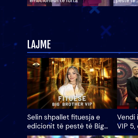
emocionesh të forta
pestë të 
LAJME
Selin shpallet fituesja e
Vendi 
edicionit të pestë të Big
VIP 5, 
Brother VIP, rrëmben
radhës