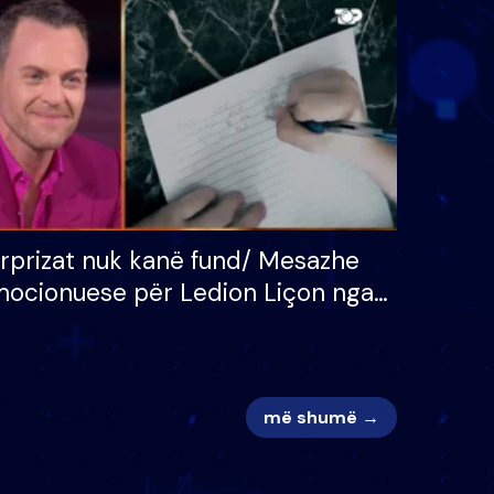
 për
S’kemi ndonjë letër divorci
adh
apo jo?
rprizat nuk kanë fund/ Mesazhe
ocionuese për Ledion Liçon nga
na dhe fëmijët e tij, moderatori
k i mban dot lotët: Nuk meritoj…
më shumë →