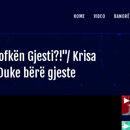
HOME
VIDEO
BANORË
fkën Gjesti?!"/ Krisa
 Duke bërë gjeste