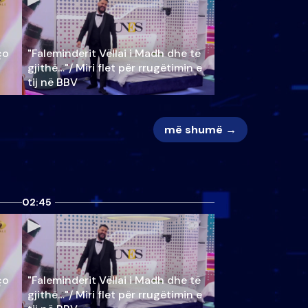
ço
"Faleminderit Vëllai i Madh dhe të
gjithë…"/ Miri flet për rrugëtimin e
tij në BBV
më shumë →
02:45
ço
"Faleminderit Vëllai i Madh dhe të
gjithë…"/ Miri flet për rrugëtimin e