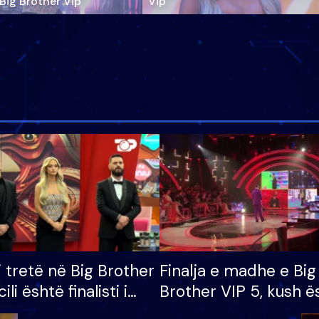
‘Big Brother Vip’
Vip"
i tretë në Big Brother
Finalja e madhe e Big
cili është finalisti i
Brother VIP 5, kush ë
 që lë shtëpinë
banori i parë që lë sh