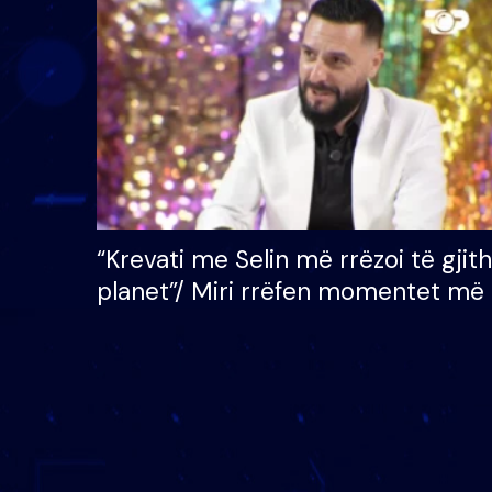
çmimin e madh prej 100
mijë eurosh
“Krevati me Selin më rrëzoi të gjit
planet”/ Miri rrëfen momentet më 
bukura në shtëpinë e BB VIP: Do 
mungojë zilja e mëngjesit kur…