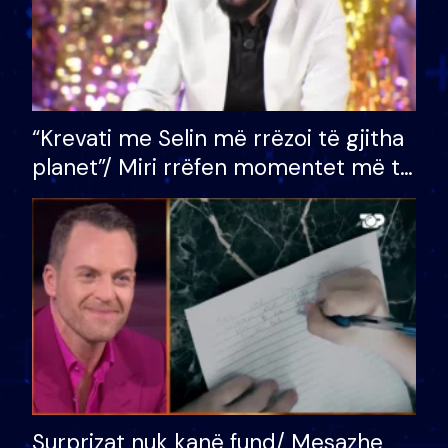
“Krevati me Selin më rrëzoi të gjitha
planet”/ Miri rrëfen momentet më të
bukura në shtëpinë e BB VIP: Do më
mungojë zilja e mëngjesit kur…
Surprizat nuk kanë fund/ Mesazhe