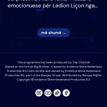
emocionuese për Ledion Liçon nga
nëna dhe fëmijët e tij, moderatori
nuk i mban dot lotët: Nuk meritoj…
më shumë →
This programme has been produced by:
Top Channel
Based on the format Big Brother, created by Endemol Shine Nederland
Producties B.V./John de Mol and owned by Endemol Shine Nederland
Producties BV., part of the Banijay Group, distributed by Banijay Rights.
Copyright © Endamol Shine Nederland Producties B.V.