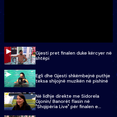
Gjesti pret finalen duke kërcyer në
shtëpi
Egli dhe Gjesti shkëmbejnë puthje
teksa shijojnë muzikën në pishinë
Në lidhje direkte me Sidorela
Gjonin/ Banorët flasin në
"Shqipëria Live" për finalen e
madhe