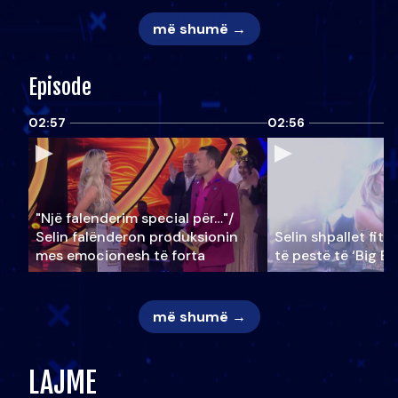
më shumë →
Episode
02:57
02:56
"Një falenderim special për…"/
Selin falënderon produksionin
Selin shpallet fitu
mes emocionesh të forta
të pestë të ‘Big Br
më shumë →
LAJME