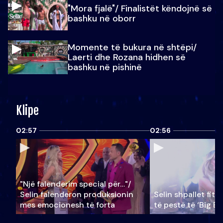
"Mora fjalë"/ Finalistët këndojnë së
bashku në oborr
Momente të bukura në shtëpi/
Laerti dhe Rozana hidhen së
bashku në pishinë
Klipe
02:57
02:56
"Një falenderim special për…"/
Selin falënderon produksionin
Selin shpallet fitu
mes emocionesh të forta
të pestë të ‘Big Br