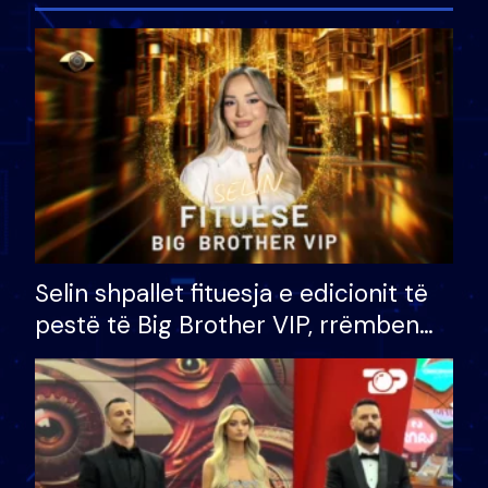
Selin shpallet fituesja e edicionit të
pestë të Big Brother VIP, rrëmben
çmimin e madh prej 100 mijë eurosh