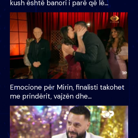
kush është banori i parë që lë
shtëpinë dhe humb mundësinë për
të fituar çmimin e madh
Emocione për Mirin, finalisti takohet
me prindërit, vajzën dhe
bashkëshorten: S’kemi ndonjë letër
divorci apo jo?