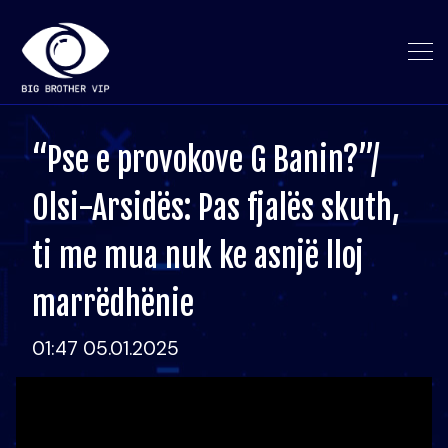
“Pse e provokove G Banin?”/
Olsi-Arsidës: Pas fjalës skuth,
ti me mua nuk ke asnjë lloj
marrëdhënie
01:47 05.01.2025