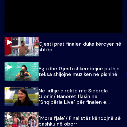
Gjesti pret finalen duke kërcyer në
shtëpi
Egli dhe Gjesti shkëmbejnë puthje
teksa shijojnë muzikën në pishinë
Në lidhje direkte me Sidorela
Gjonin/ Banorët flasin në
"Shqipëria Live" për finalen e
madhe
"Mora fjalë"/ Finalistët këndojnë së
bashku në oborr