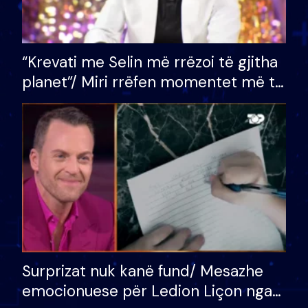
“Krevati me Selin më rrëzoi të gjitha
planet”/ Miri rrëfen momentet më të
bukura në shtëpinë e BB VIP: Do më
mungojë zilja e mëngjesit kur…
Surprizat nuk kanë fund/ Mesazhe
emocionuese për Ledion Liçon nga