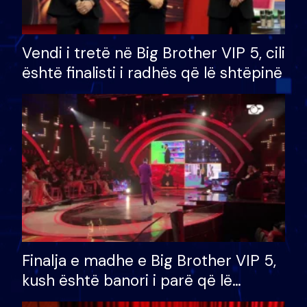
Vendi i tretë në Big Brother VIP 5, cili
është finalisti i radhës që lë shtëpinë
Finalja e madhe e Big Brother VIP 5,
kush është banori i parë që lë
shtëpinë dhe humb mundësinë për