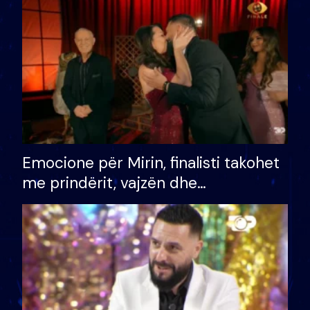
të fituar çmimin e madh
Emocione për Mirin, finalisti takohet
me prindërit, vajzën dhe
bashkëshorten: S’kemi ndonjë letër
divorci apo jo?