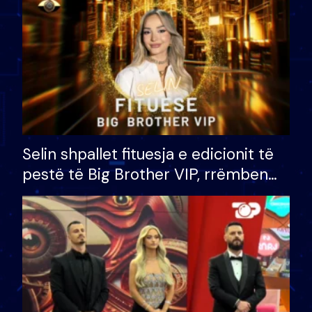
Selin shpallet fituesja e edicionit të
pestë të Big Brother VIP, rrëmben
çmimin e madh prej 100 mijë eurosh