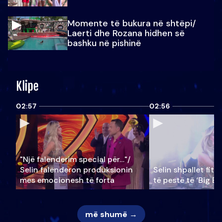
Momente të bukura në shtëpi/
Laerti dhe Rozana hidhen së
bashku në pishinë
Klipe
02:57
02:56
"Një falenderim special për…"/
Selin falënderon produksionin
Selin shpallet fitu
mes emocionesh të forta
të pestë të ‘Big Br
më shumë →