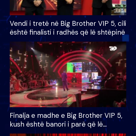
Vendi i tretë në Big Brother VIP 5, cili
është finalisti i radhës që lë shtëpinë
Finalja e madhe e Big Brother VIP 5,
kush është banori i parë që lë
shtëpinë dhe humb mundësinë për