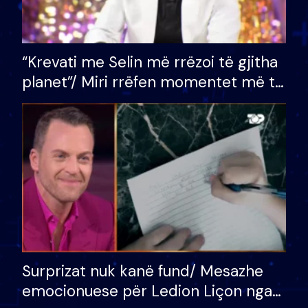
“Krevati me Selin më rrëzoi të gjitha
planet”/ Miri rrëfen momentet më të
bukura në shtëpinë e BB VIP: Do më
mungojë zilja e mëngjesit kur…
Surprizat nuk kanë fund/ Mesazhe
emocionuese për Ledion Liçon nga