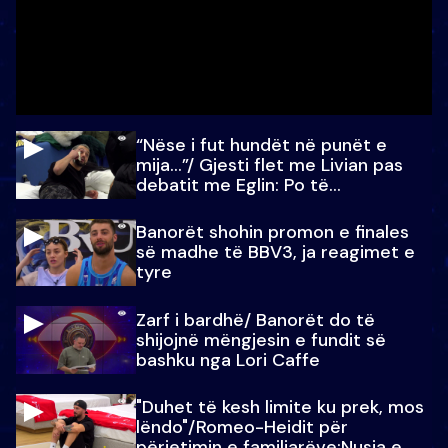
“Nëse i fut hundët në punët e
mija…”/ Gjesti flet me Livian pas
debatit me Eglin: Po të
paralajmëroj
Banorët shohin promon e finales
së madhe të BBV3, ja reagimet e
tyre
Zarf i bardhë/ Banorët do të
shijojnë mëngjesin e fundit së
bashku nga Lori Caffe
"Duhet të kesh limite ku prek, mos
lëndo"/Romeo-Heidit për
përjetimin e familjarëve:Nusja e