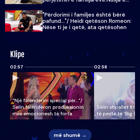
Julit…
"Përdorimi i familjes është bërë
pafund…"/ Heidi qetëson Romeon:
Nëse ti je i qetë, ata qetësohen
Klipe
02:57
02:56
"Një falenderim special për…"/
Selin falënderon produksionin
Selin shpallet fitu
mes emocionesh të forta
të pestë të ‘Big Br
më shumë →