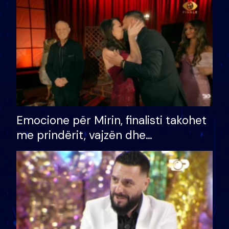
të fituar çmimin e madh
Emocione për Mirin, finalisti takohet
me prindërit, vajzën dhe
bashkëshorten: S’kemi ndonjë letër
divorci apo jo?