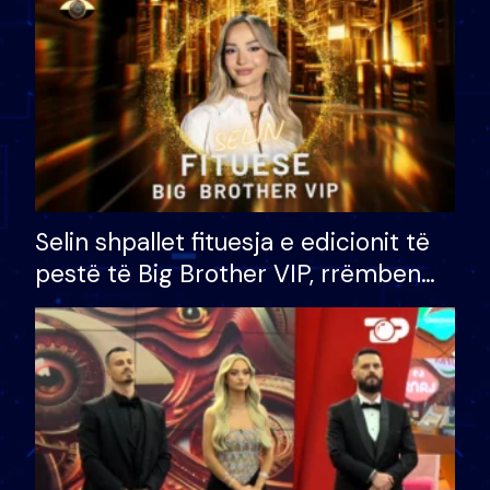
Selin shpallet fituesja e edicionit të
pestë të Big Brother VIP, rrëmben
çmimin e madh prej 100 mijë eurosh