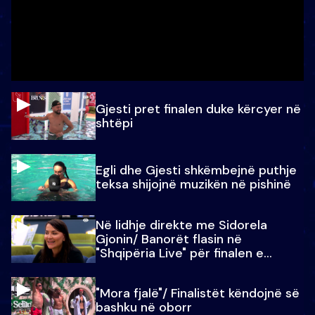
Gjesti pret finalen duke kërcyer në
shtëpi
Egli dhe Gjesti shkëmbejnë puthje
teksa shijojnë muzikën në pishinë
Në lidhje direkte me Sidorela
Gjonin/ Banorët flasin në
"Shqipëria Live" për finalen e
madhe
"Mora fjalë"/ Finalistët këndojnë së
bashku në oborr