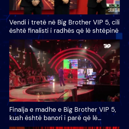
Vendi i tretë në Big Brother VIP 5, cili
është finalisti i radhës që lë shtëpinë
Finalja e madhe e Big Brother VIP 5,
kush është banori i parë që lë
shtëpinë dhe humb mundësinë për