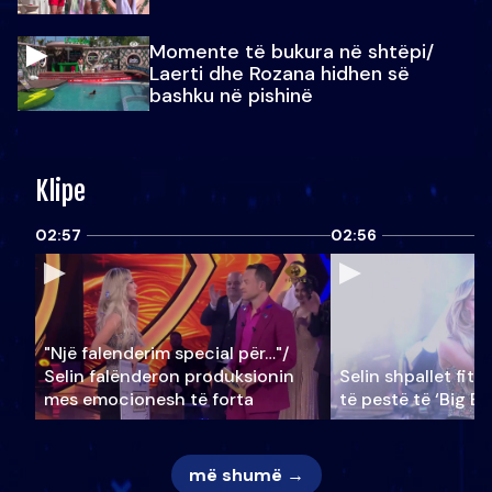
Momente të bukura në shtëpi/
Laerti dhe Rozana hidhen së
bashku në pishinë
Klipe
02:57
02:56
"Një falenderim special për…"/
Selin falënderon produksionin
Selin shpallet fitu
mes emocionesh të forta
të pestë të ‘Big Br
më shumë →