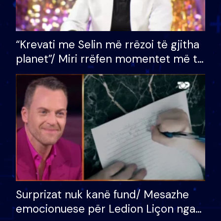
“Krevati me Selin më rrëzoi të gjitha
planet”/ Miri rrëfen momentet më të
bukura në shtëpinë e BB VIP: Do më
mungojë zilja e mëngjesit kur…
Surprizat nuk kanë fund/ Mesazhe
emocionuese për Ledion Liçon nga