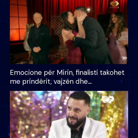
të fituar çmimin e madh
Emocione për Mirin, finalisti takohet
me prindërit, vajzën dhe
bashkëshorten: S’kemi ndonjë letër
divorci apo jo?