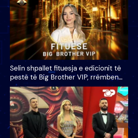
Selin shpallet fituesja e edicionit të
pestë të Big Brother VIP, rrëmben
çmimin e madh prej 100 mijë eurosh