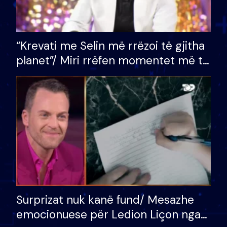
“Krevati me Selin më rrëzoi të gjitha
planet”/ Miri rrëfen momentet më të
bukura në shtëpinë e BB VIP: Do më
mungojë zilja e mëngjesit kur…
Surprizat nuk kanë fund/ Mesazhe
emocionuese për Ledion Liçon nga