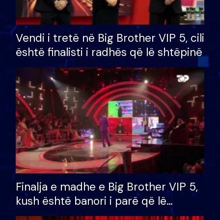
Vendi i tretë në Big Brother VIP 5, cili
është finalisti i radhës që lë shtëpinë
Finalja e madhe e Big Brother VIP 5,
kush është banori i parë që lë
shtëpinë dhe humb mundësinë për