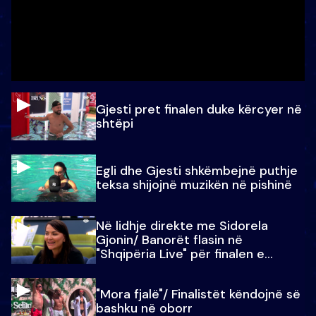
Gjesti pret finalen duke kërcyer në
shtëpi
Egli dhe Gjesti shkëmbejnë puthje
teksa shijojnë muzikën në pishinë
Në lidhje direkte me Sidorela
Gjonin/ Banorët flasin në
"Shqipëria Live" për finalen e
madhe
"Mora fjalë"/ Finalistët këndojnë së
bashku në oborr