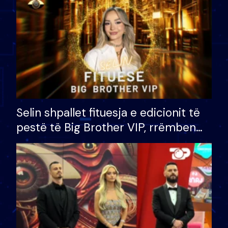
Selin shpallet fituesja e edicionit të
pestë të Big Brother VIP, rrëmben
çmimin e madh prej 100 mijë eurosh