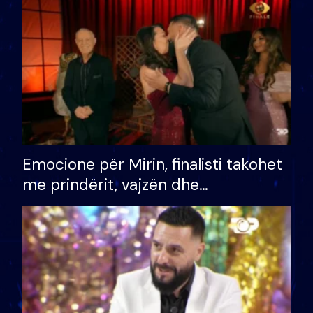
të fituar çmimin e madh
Emocione për Mirin, finalisti takohet
me prindërit, vajzën dhe
bashkëshorten: S’kemi ndonjë letër
divorci apo jo?