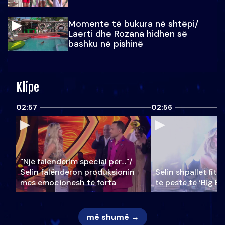
Momente të bukura në shtëpi/
Laerti dhe Rozana hidhen së
bashku në pishinë
Klipe
02:57
02:56
"Një falenderim special për…"/
Selin falënderon produksionin
Selin shpallet fitu
mes emocionesh të forta
të pestë të ‘Big Br
më shumë →