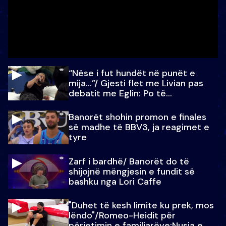
“Nëse i fut hundët në punët e
mija…”/ Gjesti flet me Livian pas
debatit me Eglin: Po të
paralajmëroj
Banorët shohin promon e finales
së madhe të BBV3, ja reagimet e
tyre
Zarf i bardhë/ Banorët do të
shijojnë mëngjesin e fundit së
bashku nga Lori Caffe
"Duhet të kesh limite ku prek, mos
lëndo"/Romeo-Heidit për
përjetimin e familjarëve:Nusja e