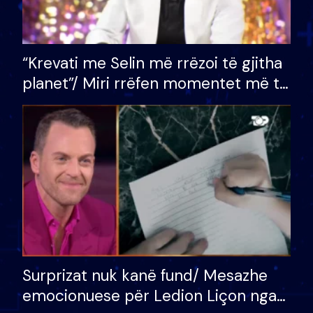
“Krevati me Selin më rrëzoi të gjitha
planet”/ Miri rrëfen momentet më të
bukura në shtëpinë e BB VIP: Do më
mungojë zilja e mëngjesit kur…
Surprizat nuk kanë fund/ Mesazhe
emocionuese për Ledion Liçon nga