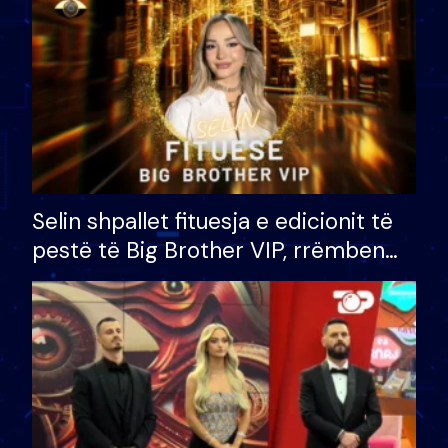
Selin shpallet fituesja e edicionit të
pestë të Big Brother VIP, rrëmben
çmimin e madh prej 100 mijë eurosh