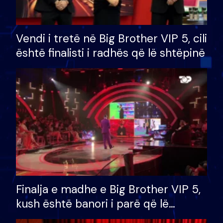
Vendi i tretë në Big Brother VIP 5, cili
është finalisti i radhës që lë shtëpinë
Finalja e madhe e Big Brother VIP 5,
kush është banori i parë që lë
shtëpinë dhe humb mundësinë për