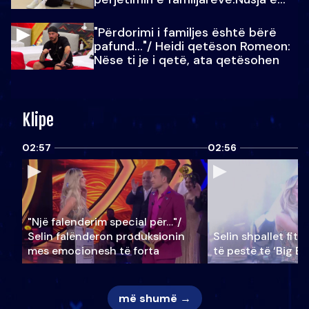
Julit…
"Përdorimi i familjes është bërë
pafund…"/ Heidi qetëson Romeon:
Nëse ti je i qetë, ata qetësohen
Klipe
02:57
02:56
"Një falenderim special për…"/
Selin falënderon produksionin
Selin shpallet fitu
mes emocionesh të forta
të pestë të ‘Big Br
më shumë →