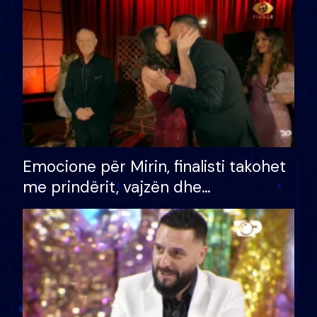
të fituar çmimin e madh
Emocione për Mirin, finalisti takohet
me prindërit, vajzën dhe
bashkëshorten: S’kemi ndonjë letër
divorci apo jo?