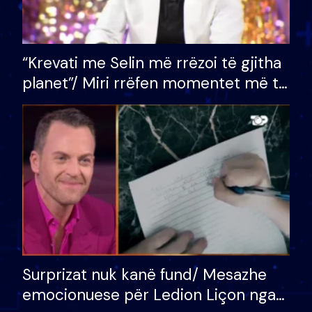
“Krevati me Selin më rrëzoi të gjitha
planet”/ Miri rrëfen momentet më të
bukura në shtëpinë e BB VIP: Do më
mungojë zilja e mëngjesit kur…
Surprizat nuk kanë fund/ Mesazhe
emocionuese për Ledion Liçon nga