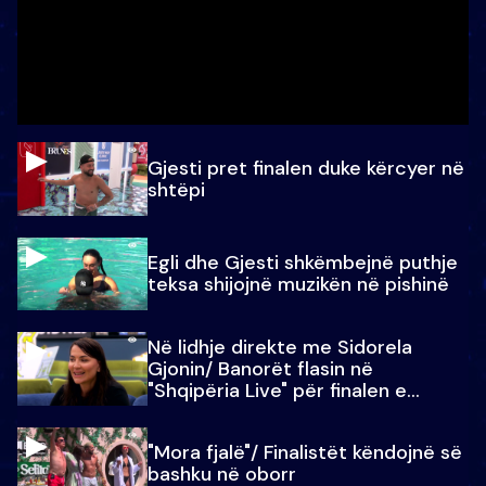
Gjesti pret finalen duke kërcyer në
shtëpi
Egli dhe Gjesti shkëmbejnë puthje
teksa shijojnë muzikën në pishinë
Në lidhje direkte me Sidorela
Gjonin/ Banorët flasin në
"Shqipëria Live" për finalen e
madhe
"Mora fjalë"/ Finalistët këndojnë së
bashku në oborr