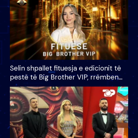
Selin shpallet fituesja e edicionit të
pestë të Big Brother VIP, rrëmben
çmimin e madh prej 100 mijë eurosh