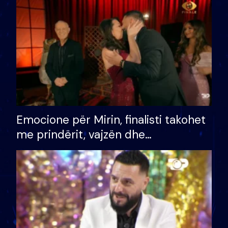
të fituar çmimin e madh
Emocione për Mirin, finalisti takohet
me prindërit, vajzën dhe
bashkëshorten: S’kemi ndonjë letër
divorci apo jo?