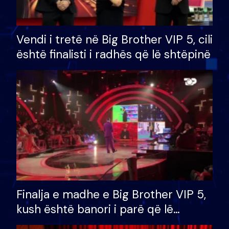
Vendi i tretë në Big Brother VIP 5, cili
është finalisti i radhës që lë shtëpinë
Finalja e madhe e Big Brother VIP 5,
kush është banori i parë që lë
shtëpinë dhe humb mundësinë për