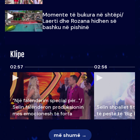
Momente të bukura në shtëpi/
Laerti dhe Rozana hidhen së
bashku në pishinë
Klipe
02:57
02:56
"Një falenderim special për…"/
Selin falënderon produksionin
Selin shpallet fitu
mes emocionesh të forta
të pestë të ‘Big Br
më shumë →