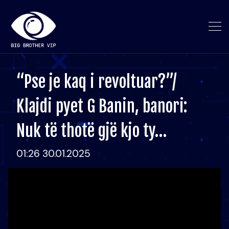
“Pse je kaq i revoltuar?”/
Klajdi pyet G Banin, banori:
Nuk të thotë gjë kjo ty…
01:26 30.01.2025