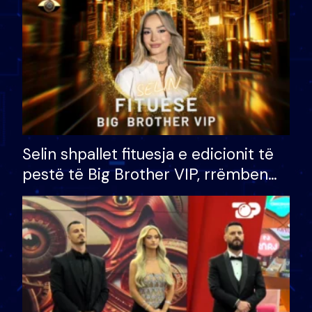
Selin shpallet fituesja e edicionit të
pestë të Big Brother VIP, rrëmben
çmimin e madh prej 100 mijë eurosh