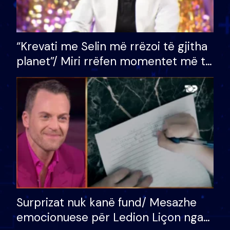
“Krevati me Selin më rrëzoi të gjitha
planet”/ Miri rrëfen momentet më të
bukura në shtëpinë e BB VIP: Do më
mungojë zilja e mëngjesit kur…
Surprizat nuk kanë fund/ Mesazhe
emocionuese për Ledion Liçon nga