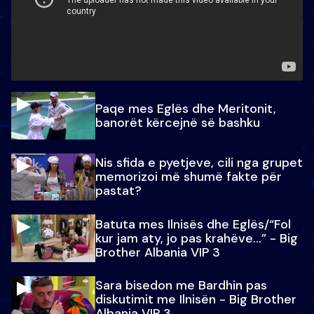
Paqe mes Eglës dhe Meritonit,
banorët kërcejnë së bashku
Nis sfida e pyetjeve, cili nga grupet
memorizoi më shumë fakte për
pastat?
Batuta mes Ilnisës dhe Eglës/“Fol
kur jam aty, jo pas krahëve…” - Big
Brother Albania VIP 3
Sara bisedon me Bardhin pas
diskutimit me Ilnisën - Big Brother
Albania VIP 3