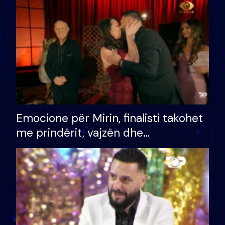
të fituar çmimin e madh
Emocione për Mirin, finalisti takohet
me prindërit, vajzën dhe
bashkëshorten: S’kemi ndonjë letër
divorci apo jo?