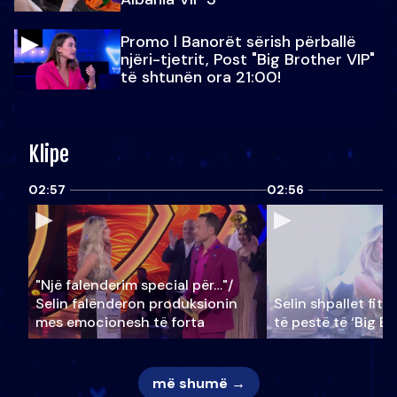
Promo l Banorët sërish përballë
njëri-tjetrit, Post "Big Brother VIP"
të shtunën ora 21:00!
Klipe
02:57
02:56
"Një falenderim special për…"/
Selin falënderon produksionin
Selin shpallet fitu
mes emocionesh të forta
të pestë të ‘Big Br
më shumë →