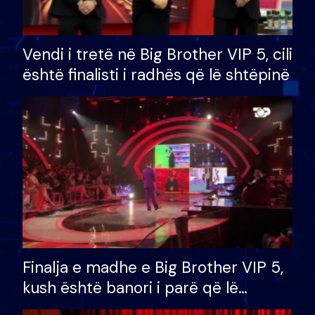
Vendi i tretë në Big Brother VIP 5, cili
është finalisti i radhës që lë shtëpinë
Finalja e madhe e Big Brother VIP 5,
kush është banori i parë që lë
shtëpinë dhe humb mundësinë për