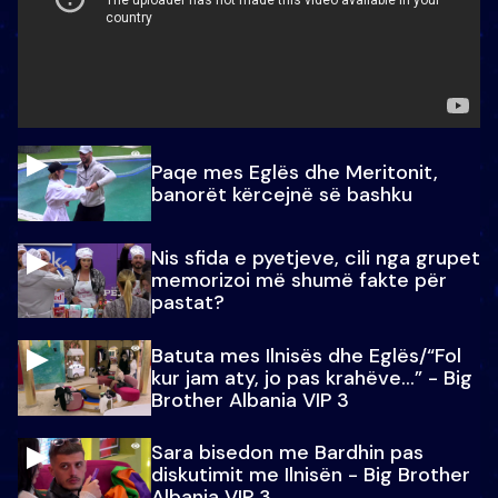
Paqe mes Eglës dhe Meritonit,
banorët kërcejnë së bashku
Nis sfida e pyetjeve, cili nga grupet
memorizoi më shumë fakte për
pastat?
Batuta mes Ilnisës dhe Eglës/“Fol
kur jam aty, jo pas krahëve…” - Big
Brother Albania VIP 3
Sara bisedon me Bardhin pas
diskutimit me Ilnisën - Big Brother
Albania VIP 3