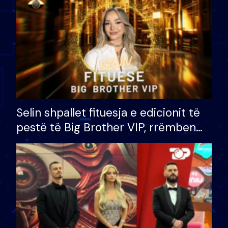
Selin shpallet fituesja e edicionit të
pestë të Big Brother VIP, rrëmben
çmimin e madh prej 100 mijë eurosh