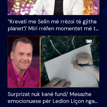
“Krevati me Selin më rrëzoi të gjitha
planet”/ Miri rrëfen momentet më të
bukura në shtëpinë e BB VIP: Do më
mungojë zilja e mëngjesit kur…
Surprizat nuk kanë fund/ Mesazhe
emocionuese për Ledion Liçon nga