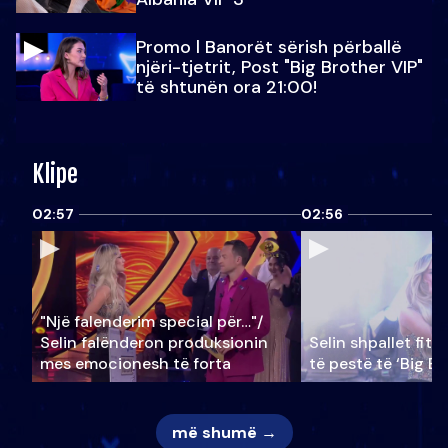
Promo l Banorët sërish përballë
njëri-tjetrit, Post "Big Brother VIP"
të shtunën ora 21:00!
Klipe
02:57
02:56
"Një falenderim special për…"/
Selin falënderon produksionin
Selin shpallet fitu
mes emocionesh të forta
të pestë të ‘Big Br
më shumë →