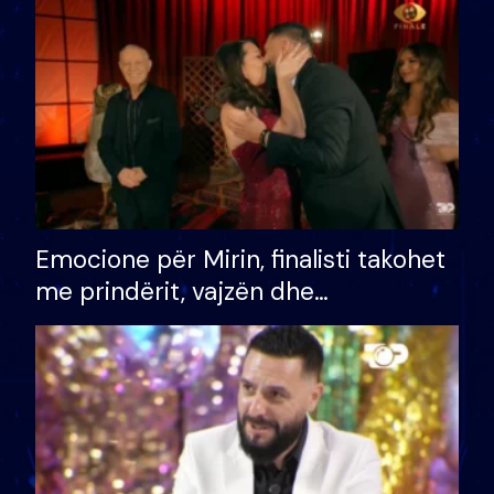
të fituar çmimin e madh
Emocione për Mirin, finalisti takohet
me prindërit, vajzën dhe
bashkëshorten: S’kemi ndonjë letër
divorci apo jo?