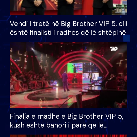
Vendi i tretë në Big Brother VIP 5, cili
është finalisti i radhës që lë shtëpinë
Finalja e madhe e Big Brother VIP 5,
kush është banori i parë që lë
shtëpinë dhe humb mundësinë për