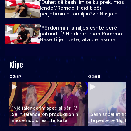
"Duhet të kesh limite ku prek, mos
lëndo"/Romeo-Heidit për
përjetimin e familjarëve:Nusja e
Julit…
"Përdorimi i familjes është bërë
pafund…"/ Heidi qetëson Romeon:
Nëse ti je i qetë, ata qetësohen
Klipe
02:57
02:56
"Një falenderim special për…"/
Selin falënderon produksionin
Selin shpallet fitu
mes emocionesh të forta
të pestë të ‘Big Br