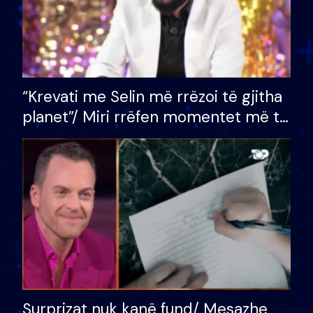
“Krevati me Selin më rrëzoi të gjitha
planet”/ Miri rrëfen momentet më të
bukura në shtëpinë e BB VIP: Do më
mungojë zilja e mëngjesit kur…
Surprizat nuk kanë fund/ Mesazhe