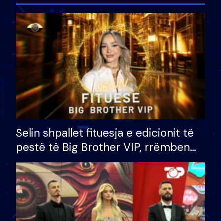
Selin shpallet fituesja e edicionit të
pestë të Big Brother VIP, rrëmben
çmimin e madh prej 100 mijë eurosh