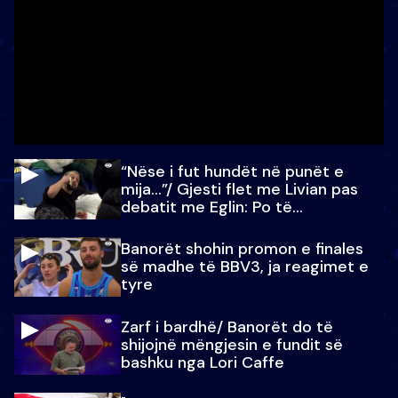
“Nëse i fut hundët në punët e
mija…”/ Gjesti flet me Livian pas
debatit me Eglin: Po të
paralajmëroj
Banorët shohin promon e finales
së madhe të BBV3, ja reagimet e
tyre
Zarf i bardhë/ Banorët do të
shijojnë mëngjesin e fundit së
bashku nga Lori Caffe