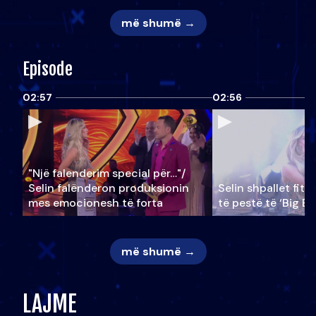
më shumë →
Episode
02:57
02:56
"Një falenderim special për…"/
Selin falënderon produksionin
Selin shpallet fitu
mes emocionesh të forta
të pestë të ‘Big Br
më shumë →
LAJME