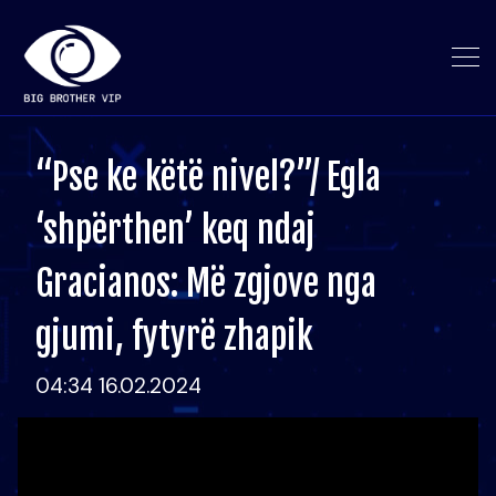
“Pse ke këtë nivel?”/ Egla
‘shpërthen’ keq ndaj
Gracianos: Më zgjove nga
gjumi, fytyrë zhapik
04:34 16.02.2024