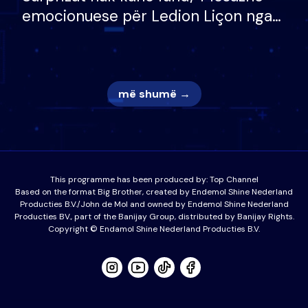
emocionuese për Ledion Liçon nga
nëna dhe fëmijët e tij, moderatori
nuk i mban dot lotët: Nuk meritoj…
më shumë →
This programme has been produced by:
Top Channel
Based on the format Big Brother, created by Endemol Shine Nederland
Producties B.V./John de Mol and owned by Endemol Shine Nederland
Producties BV., part of the Banijay Group, distributed by Banijay Rights.
Copyright © Endamol Shine Nederland Producties B.V.