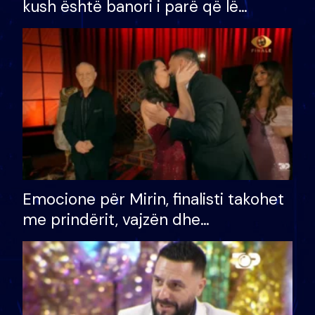
kush është banori i parë që lë
shtëpinë dhe humb mundësinë për
të fituar çmimin e madh
Emocione për Mirin, finalisti takohet
me prindërit, vajzën dhe
bashkëshorten: S’kemi ndonjë letër
divorci apo jo?