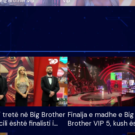
‘Big Brother Vip’
Vip"
i tretë në Big Brother
Finalja e madhe e Big
cili është finalisti i
Brother VIP 5, kush ë
 që lë shtëpinë
banori i parë që lë sh