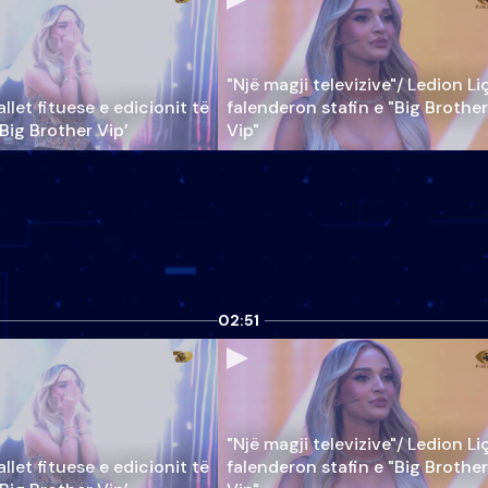
"Një magji televizive"/ Ledion Li
llet fituese e edicionit të
falenderon stafin e "Big Brother
‘Big Brother Vip’
Vip"
02:51
"Një magji televizive"/ Ledion Li
llet fituese e edicionit të
falenderon stafin e "Big Brother