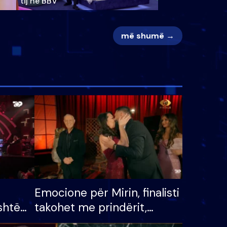
tij në BBV
më shumë →
Emocione për Mirin, finalisti
shtë
takohet me prindërit,
tëpinë
vajzën dhe bashkëshorten: