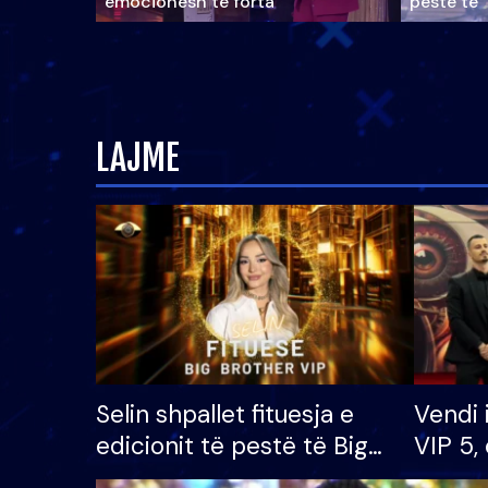
emocionesh të forta
pestë të 
LAJME
Selin shpallet fituesja e
Vendi 
edicionit të pestë të Big
VIP 5, 
Brother VIP, rrëmben
radhës