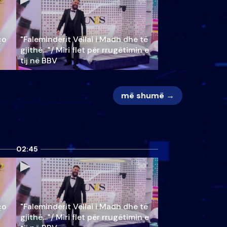
ço
"Faleminderit Vëllai i Madh dhe të
gjithë…"/ Miri flet për rrugëtimin e
tij në BBV
më shumë →
02:45
ço
"Faleminderit Vëllai i Madh dhe të
gjithë…"/ Miri flet për rrugëtimin e