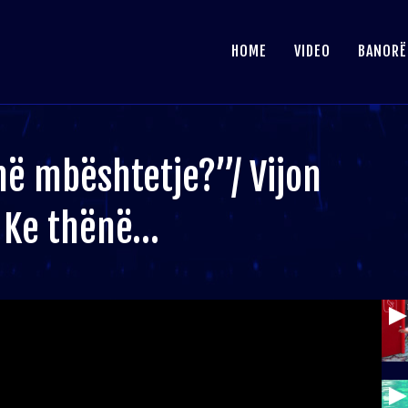
HOME
VIDEO
BANORË
ë mbështetje?”/ Vijon
: Ke thënë…