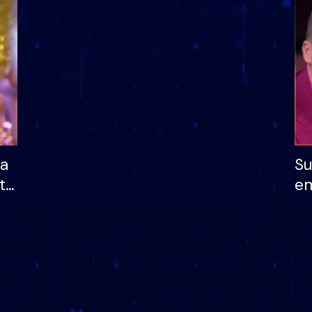
dhe humb mundësinë
të fituar çmimin e m
ha
Su
të
em
më
në
nu