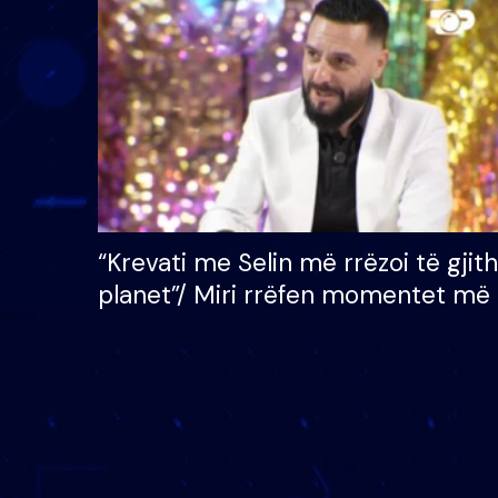
çmimin e madh prej 100
mijë eurosh
“Krevati me Selin më rrëzoi të gjit
planet”/ Miri rrëfen momentet më 
bukura në shtëpinë e BB VIP: Do 
mungojë zilja e mëngjesit kur…