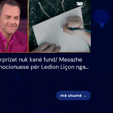
 për
S’kemi ndonjë letër divorci
adh
apo jo?
rprizat nuk kanë fund/ Mesazhe
ocionuese për Ledion Liçon nga
na dhe fëmijët e tij, moderatori
k i mban dot lotët: Nuk meritoj…
më shumë →