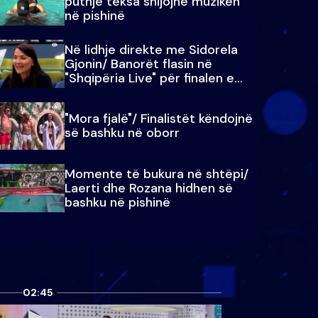
puthje teksa shijojnë muzikën
në pishinë
Në lidhje direkte me Sidorela
Gjonin/ Banorët flasin në
"Shqipëria Live" për finalen e
madhe
"Mora fjalë"/ Finalistët këndojnë
së bashku në oborr
Momente të bukura në shtëpi/
Laerti dhe Rozana hidhen së
bashku në pishinë
02:45