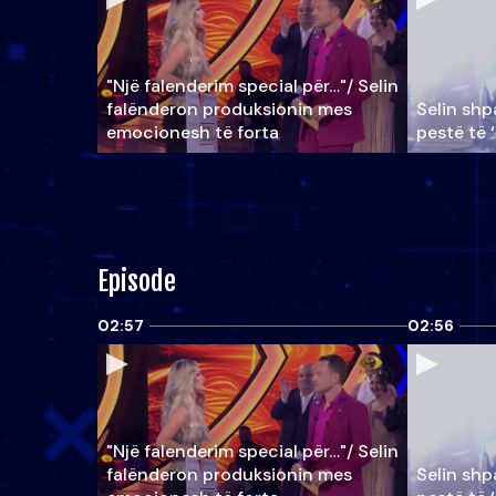
"Një falenderim special për…"/ Selin
falënderon produksionin mes
Selin shpa
emocionesh të forta
pestë të 
Episode
02:57
02:56
"Një falenderim special për…"/ Selin
falënderon produksionin mes
Selin shpa