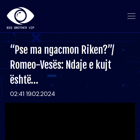
“Pse ma ngacmon Riken?”/
Romeo-Vesës: Ndaje e kujt
është…
02:41 19.02.2024