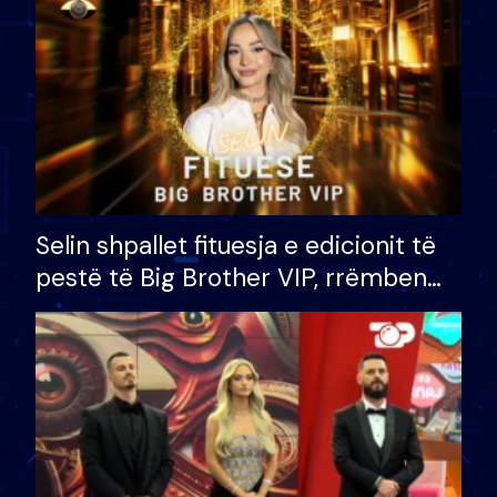
Selin shpallet fituesja e edicionit të
pestë të Big Brother VIP, rrëmben
çmimin e madh prej 100 mijë eurosh