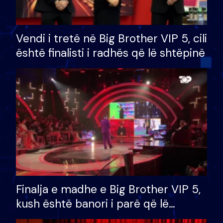
Vendi i tretë në Big Brother VIP 5, cili
është finalisti i radhës që lë shtëpinë
Finalja e madhe e Big Brother VIP 5,
kush është banori i parë që lë
shtëpinë dhe humb mundësinë për