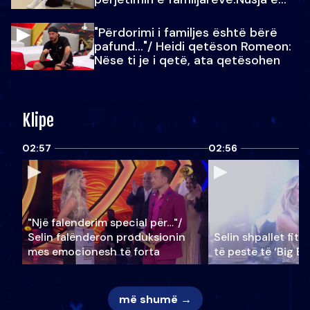
Julit…
"Përdorimi i familjes është bërë
pafund…"/ Heidi qetëson Romeon:
Nëse ti je i qetë, ata qetësohen
Klipe
02:57
02:56
"Një falenderim special për…"/
Selin falënderon produksionin
Selin shpallet fitu
mes emocionesh të forta
të pestë të ‘Big Br
më shumë →