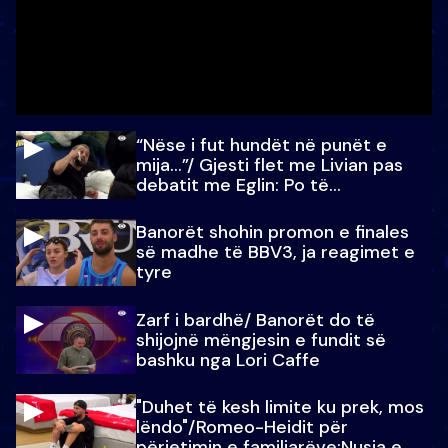
“Nëse i fut hundët në punët e
mija…”/ Gjesti flet me Livian pas
debatit me Eglin: Po të
paralajmëroj
Banorët shohin promon e finales
së madhe të BBV3, ja reagimet e
tyre
Zarf i bardhë/ Banorët do të
shijojnë mëngjesin e fundit së
bashku nga Lori Caffe
"Duhet të kesh limite ku prek, mos
lëndo"/Romeo-Heidit për
përjetimin e familjarëve:Nusja e