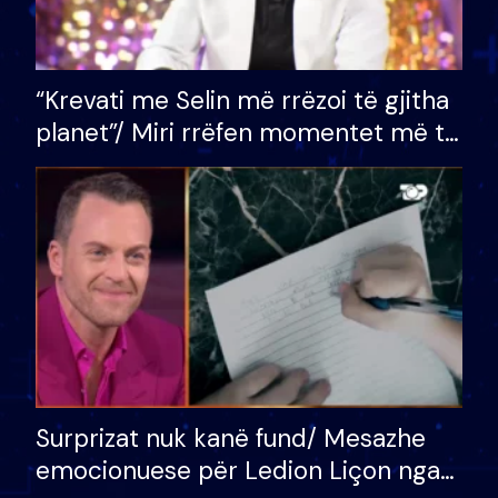
“Krevati me Selin më rrëzoi të gjitha
planet”/ Miri rrëfen momentet më të
bukura në shtëpinë e BB VIP: Do më
mungojë zilja e mëngjesit kur…
Surprizat nuk kanë fund/ Mesazhe
emocionuese për Ledion Liçon nga