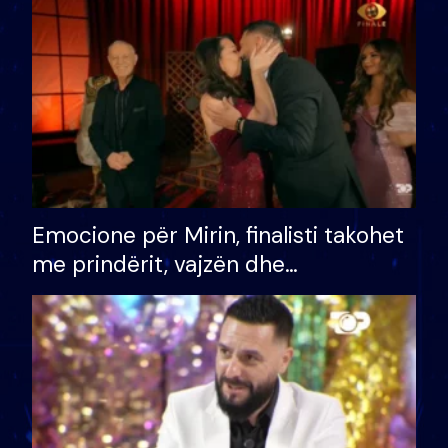
të fituar çmimin e madh
Emocione për Mirin, finalisti takohet
me prindërit, vajzën dhe
bashkëshorten: S’kemi ndonjë letër
divorci apo jo?