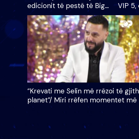
edicionit të pestë të Big
VIP 5, 
Brother VIP, rrëmben
radhës
çmimin e madh prej 100
mijë eurosh
“Krevati me Selin më rrëzoi të gjit
planet”/ Miri rrëfen momentet më 
bukura në shtëpinë e BB VIP: Do 
mungojë zilja e mëngjesit kur…