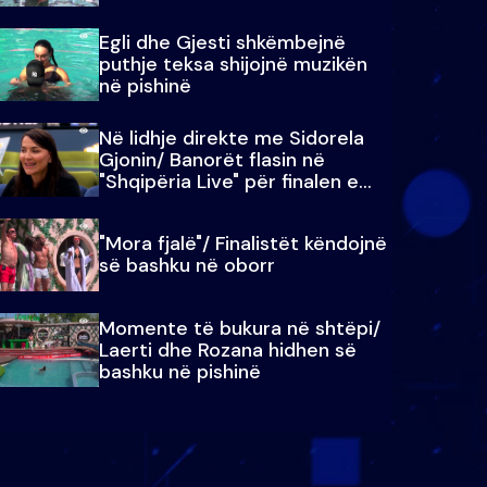
Egli dhe Gjesti shkëmbejnë
puthje teksa shijojnë muzikën
në pishinë
Në lidhje direkte me Sidorela
Gjonin/ Banorët flasin në
"Shqipëria Live" për finalen e
madhe
"Mora fjalë"/ Finalistët këndojnë
së bashku në oborr
Momente të bukura në shtëpi/
Laerti dhe Rozana hidhen së
bashku në pishinë