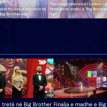
"Një magji televizive"/ Ledion Li
llet fituese e edicionit të
falenderon stafin e "Big Brother
‘Big Brother Vip’
Vip"
i tretë në Big Brother
Finalja e madhe e Big