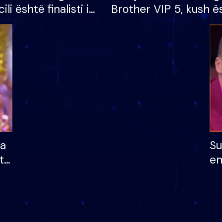
cili është finalisti i
Brother VIP 5, kush ë
 që lë shtëpinë
banori i parë që lë sh
dhe humb mundësinë
të fituar çmimin e m
ha
Su
të
em
më
në
nu