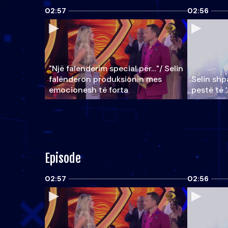
02:57
02:56
"Një falenderim special për…"/ Selin
falënderon produksionin mes
Selin shpa
emocionesh të forta
pestë të 
Episode
02:57
02:56