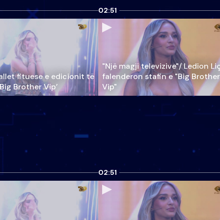
02:51
"Një magji televizive"/ Ledion Li
llet fituese e edicionit të
falenderon stafin e "Big Brother
‘Big Brother Vip’
Vip"
02:51