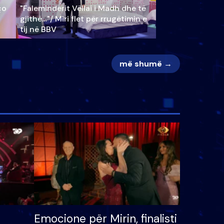
ço
"Faleminderit Vëllai i Madh dhe të
gjithë…"/ Miri flet për rrugëtimin e
tij në BBV
më shumë →
Emocione për Mirin, finalisti