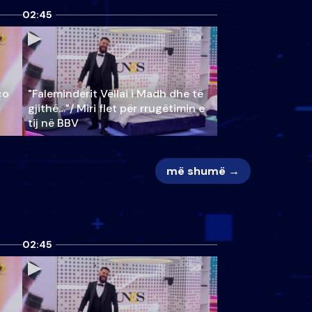
02:45
ço
"Faleminderit Vëllai i Madh dhe të
gjithë…"/ Miri flet për rrugëtimin e
tij në BBV
më shumë →
02:45