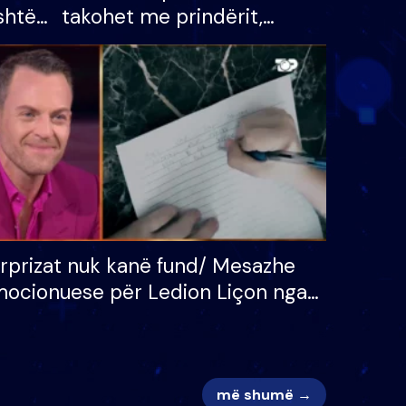
shtë
takohet me prindërit,
tëpinë
vajzën dhe bashkëshorten:
 për
S’kemi ndonjë letër divorci
adh
apo jo?
rprizat nuk kanë fund/ Mesazhe
ocionuese për Ledion Liçon nga
na dhe fëmijët e tij, moderatori
k i mban dot lotët: Nuk meritoj…
më shumë →