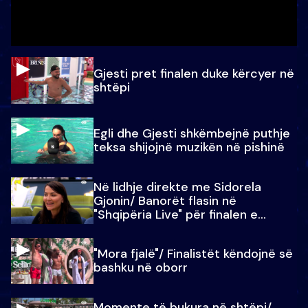
Gjesti pret finalen duke kërcyer në
shtëpi
Egli dhe Gjesti shkëmbejnë puthje
teksa shijojnë muzikën në pishinë
Në lidhje direkte me Sidorela
Gjonin/ Banorët flasin në
"Shqipëria Live" për finalen e
madhe
"Mora fjalë"/ Finalistët këndojnë së
bashku në oborr
Momente të bukura në shtëpi/