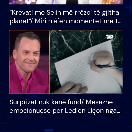
“Krevati me Selin më rrëzoi të gjitha
planet”/ Miri rrëfen momentet më të
bukura në shtëpinë e BB VIP: Do më
mungojë zilja e mëngjesit kur…
Surprizat nuk kanë fund/ Mesazhe
emocionuese për Ledion Liçon nga
nëna dhe fëmijët e tij, moderatori
nuk i mban dot lotët: Nuk meritoj…