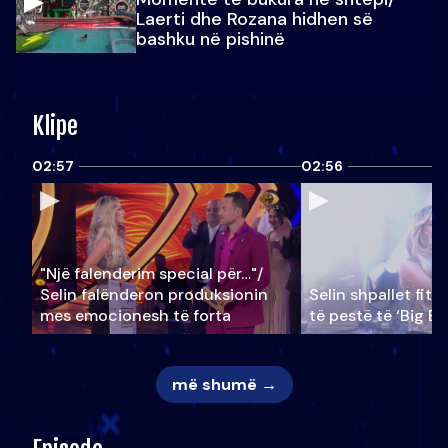
Laerti dhe Rozana hidhen së
bashku në pishinë
Klipe
02:57
02:56
"Një falenderim special për…"/
Selin falënderon produksionin
Selin shpallet fitu
mes emocionesh të forta
të pestë të ‘Big Br
më shumë →