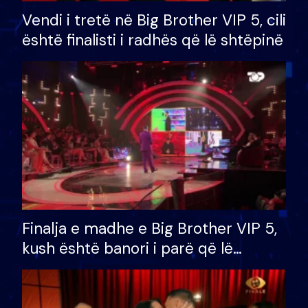
Vendi i tretë në Big Brother VIP 5, cili
është finalisti i radhës që lë shtëpinë
Finalja e madhe e Big Brother VIP 5,
kush është banori i parë që lë
shtëpinë dhe humb mundësinë për
të fituar çmimin e madh