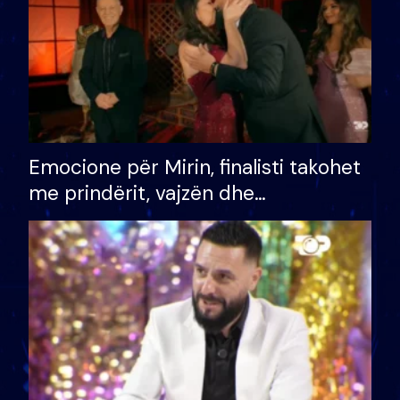
Emocione për Mirin, finalisti takohet
me prindërit, vajzën dhe
bashkëshorten: S’kemi ndonjë letër
divorci apo jo?