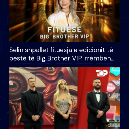
Selin shpallet fituesja e edicionit të
pestë të Big Brother VIP, rrëmben
çmimin e madh prej 100 mijë eurosh