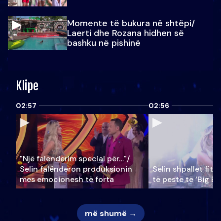
Momente të bukura në shtëpi/
Laerti dhe Rozana hidhen së
bashku në pishinë
Klipe
02:57
02:56
"Një falenderim special për…"/
Selin falënderon produksionin
Selin shpallet fitu
mes emocionesh të forta
të pestë të ‘Big Br
më shumë →