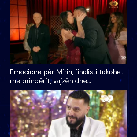
të fituar çmimin e madh
Emocione për Mirin, finalisti takohet
me prindërit, vajzën dhe
bashkëshorten: S’kemi ndonjë letër
divorci apo jo?