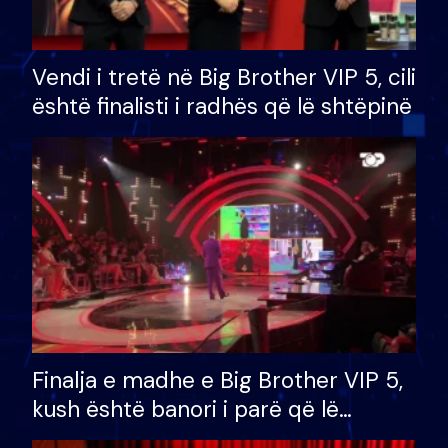
Vendi i tretë në Big Brother VIP 5, cili
është finalisti i radhës që lë shtëpinë
Finalja e madhe e Big Brother VIP 5,
kush është banori i parë që lë
shtëpinë dhe humb mundësinë për