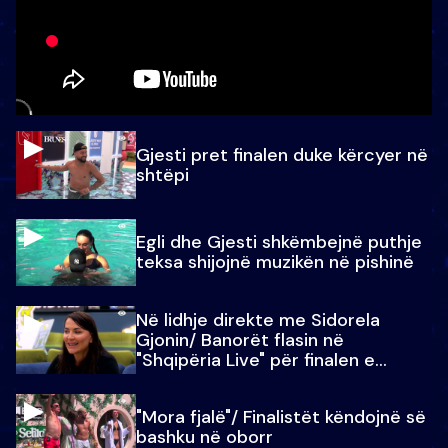
Gjesti pret finalen duke kërcyer në
shtëpi
Egli dhe Gjesti shkëmbejnë puthje
teksa shijojnë muzikën në pishinë
Në lidhje direkte me Sidorela
Gjonin/ Banorët flasin në
"Shqipëria Live" për finalen e
madhe
"Mora fjalë"/ Finalistët këndojnë së
bashku në oborr