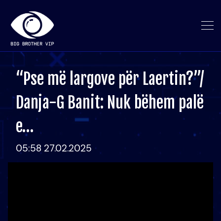
“Pse më largove për Laertin?”/
Danja-G Banit: Nuk bëhem palë
e…
05:58 27.02.2025