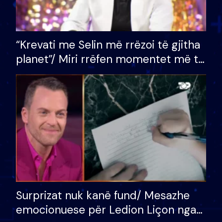
“Krevati me Selin më rrëzoi të gjitha
planet”/ Miri rrëfen momentet më të
bukura në shtëpinë e BB VIP: Do më
mungojë zilja e mëngjesit kur…
Surprizat nuk kanë fund/ Mesazhe
emocionuese për Ledion Liçon nga