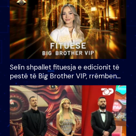
Selin shpallet fituesja e edicionit të
pestë të Big Brother VIP, rrëmben
çmimin e madh prej 100 mijë eurosh