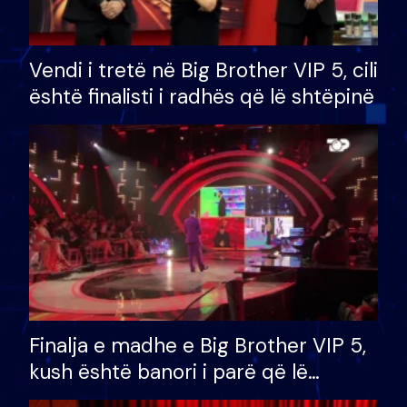
Vendi i tretë në Big Brother VIP 5, cili
është finalisti i radhës që lë shtëpinë
Finalja e madhe e Big Brother VIP 5,
kush është banori i parë që lë
shtëpinë dhe humb mundësinë për