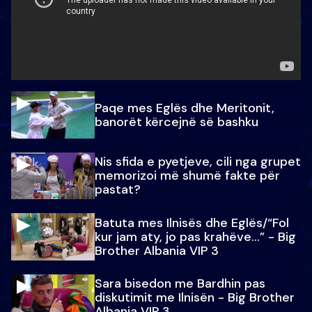
Paqe mes Eglës dhe Meritonit,
banorët kërcejnë së bashku
Nis sfida e pyetjeve, cili nga grupet
memorizoi më shumë fakte për
pastat?
Batuta mes Ilnisës dhe Eglës/“Fol
kur jam aty, jo pas krahëve…” - Big
Brother Albania VIP 3
Sara bisedon me Bardhin pas
diskutimit me Ilnisën - Big Brother
Albania VIP 3