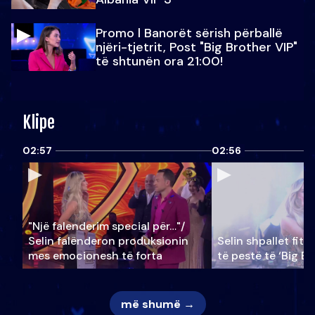
Promo l Banorët sërish përballë
njëri-tjetrit, Post "Big Brother VIP"
të shtunën ora 21:00!
Klipe
02:57
02:56
"Një falenderim special për…"/
Selin falënderon produksionin
Selin shpallet fitu
mes emocionesh të forta
të pestë të ‘Big Br
më shumë →