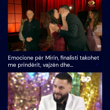
të fituar çmimin e madh
Emocione për Mirin, finalisti takohet
me prindërit, vajzën dhe
bashkëshorten: S’kemi ndonjë letër
divorci apo jo?