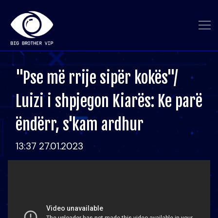
"Pse më rrije sipër kokës"/
Luizi i shpjegon Kiarës: Ke parë
ëndërr, s'kam ardhur
13:37 27.01.2023