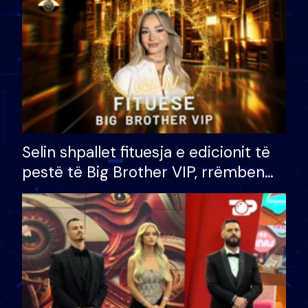
Selin shpallet fituesja e edicionit të
pestë të Big Brother VIP, rrëmben
çmimin e madh prej 100 mijë eurosh