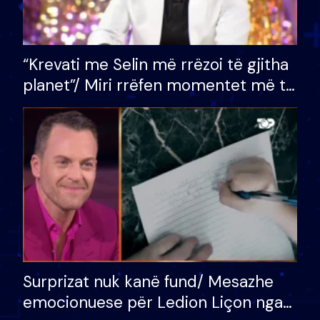
“Krevati me Selin më rrëzoi të gjitha
planet”/ Miri rrëfen momentet më të
bukura në shtëpinë e BB VIP: Do më
mungojë zilja e mëngjesit kur…
Surprizat nuk kanë fund/ Mesazhe
emocionuese për Ledion Liçon nga