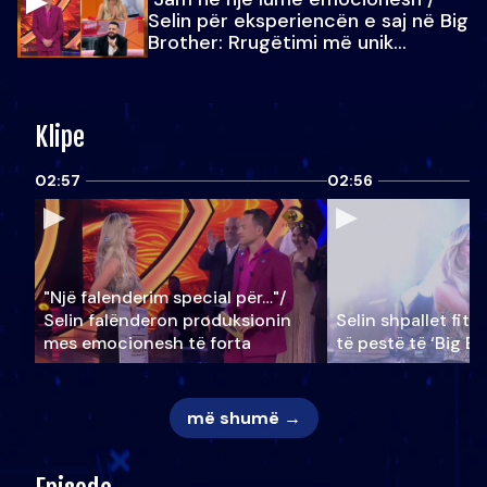
Selin për eksperiencën e saj në Big
Brother: Rrugëtimi më unik…
Klipe
02:57
02:56
"Një falenderim special për…"/
Selin falënderon produksionin
Selin shpallet fitu
mes emocionesh të forta
të pestë të ‘Big Br
më shumë →