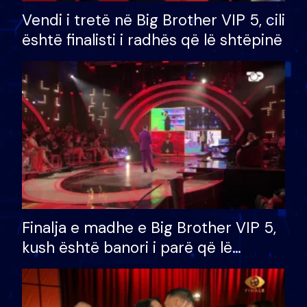
Vendi i tretë në Big Brother VIP 5, cili
është finalisti i radhës që lë shtëpinë
Finalja e madhe e Big Brother VIP 5,
kush është banori i parë që lë
shtëpinë dhe humb mundësinë për
të fituar çmimin e madh