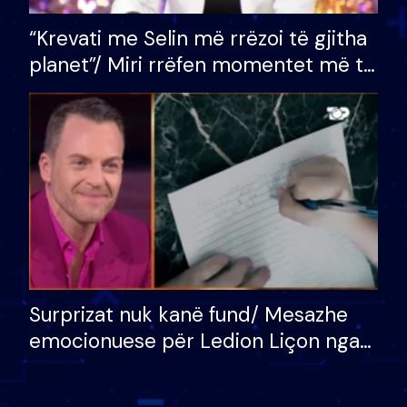
“Krevati me Selin më rrëzoi të gjitha
planet”/ Miri rrëfen momentet më të
bukura në shtëpinë e BB VIP: Do më
mungojë zilja e mëngjesit kur…
Surprizat nuk kanë fund/ Mesazhe
emocionuese për Ledion Liçon nga
nëna dhe fëmijët e tij, moderatori
nuk i mban dot lotët: Nuk meritoj…