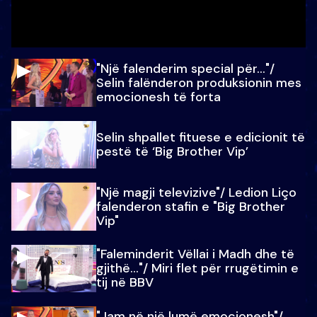
"Një falenderim special për…"/
Selin falënderon produksionin mes
emocionesh të forta
Selin shpallet fituese e edicionit të
pestë të ‘Big Brother Vip’
"Një magji televizive"/ Ledion Liço
falenderon stafin e "Big Brother
Vip"
"Faleminderit Vëllai i Madh dhe të
gjithë…"/ Miri flet për rrugëtimin e
tij në BBV
"Jam në një lumë emocionesh"/