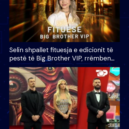
Selin shpallet fituesja e edicionit të
pestë të Big Brother VIP, rrëmben
çmimin e madh prej 100 mijë eurosh