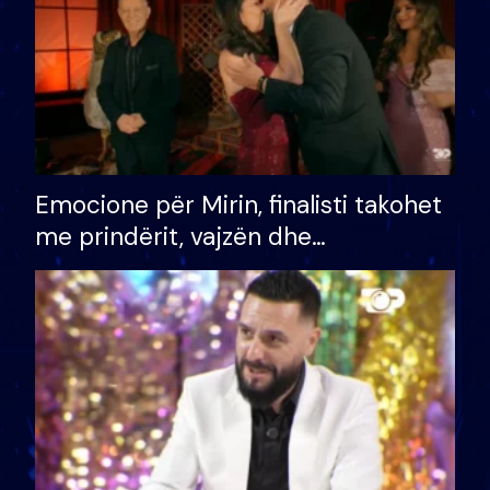
Emocione për Mirin, finalisti takohet
me prindërit, vajzën dhe
bashkëshorten: S’kemi ndonjë letër
divorci apo jo?