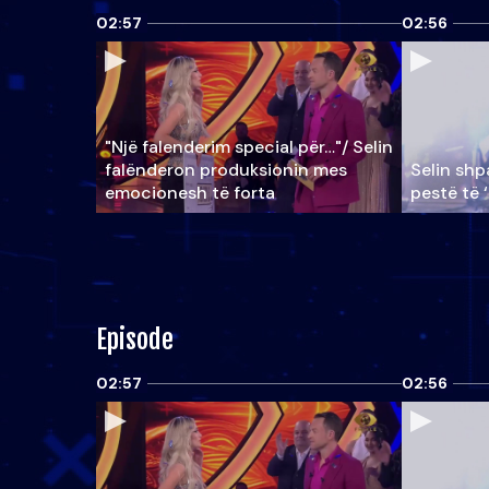
02:57
02:56
"Një falenderim special për…"/ Selin
falënderon produksionin mes
Selin shpa
emocionesh të forta
pestë të 
Episode
02:57
02:56