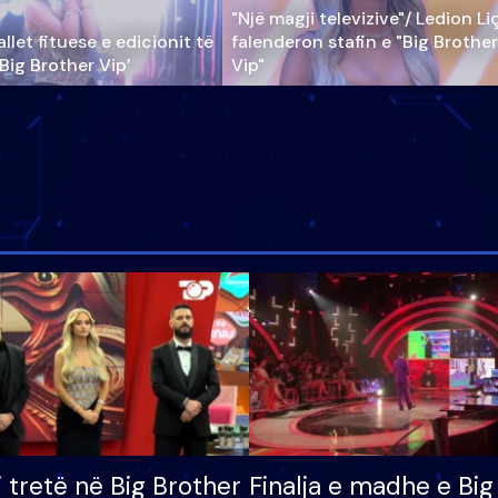
"Një magji televizive"/ Ledion Li
llet fituese e edicionit të
falenderon stafin e "Big Brother
‘Big Brother Vip’
Vip"
i tretë në Big Brother
Finalja e madhe e Big