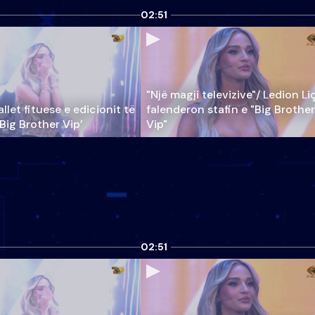
02:51
"Një magji televizive"/ Ledion Li
llet fituese e edicionit të
falenderon stafin e "Big Brother
‘Big Brother Vip’
Vip"
02:51