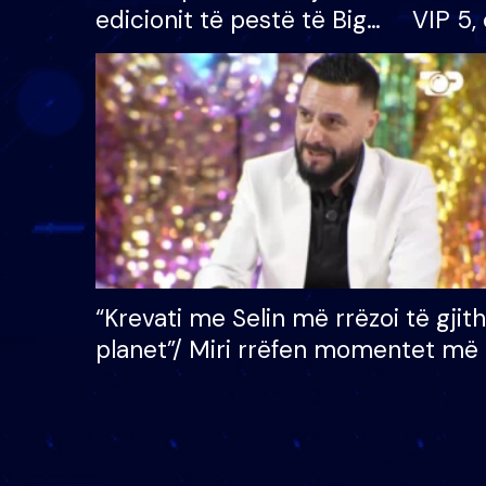
edicionit të pestë të Big
VIP 5, 
Brother VIP, rrëmben
radhës
çmimin e madh prej 100
mijë eurosh
“Krevati me Selin më rrëzoi të gjit
planet”/ Miri rrëfen momentet më 
bukura në shtëpinë e BB VIP: Do 
mungojë zilja e mëngjesit kur…