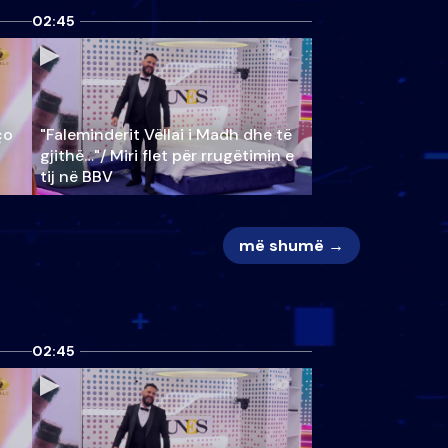
02:45
ço
"Faleminderit Vëllai i Madh dhe të
gjithë…"/ Miri flet për rrugëtimin e
tij në BBV
më shumë →
02:45