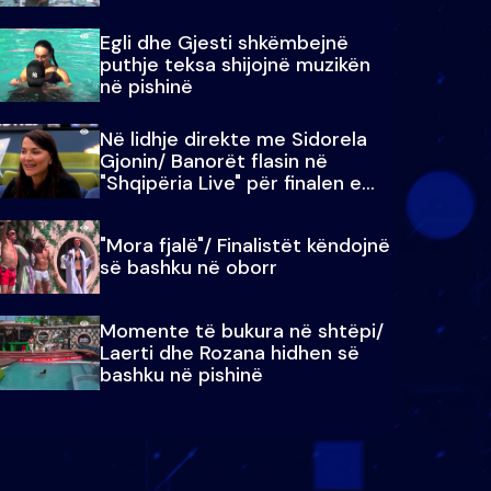
Egli dhe Gjesti shkëmbejnë
puthje teksa shijojnë muzikën
në pishinë
Në lidhje direkte me Sidorela
Gjonin/ Banorët flasin në
"Shqipëria Live" për finalen e
madhe
"Mora fjalë"/ Finalistët këndojnë
së bashku në oborr
Momente të bukura në shtëpi/
Laerti dhe Rozana hidhen së
bashku në pishinë