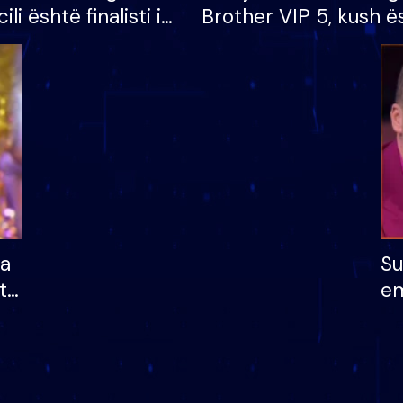
cili është finalisti i
Brother VIP 5, kush ë
 që lë shtëpinë
banori i parë që lë sh
dhe humb mundësinë
të fituar çmimin e m
ha
Su
të
em
më
në
nu