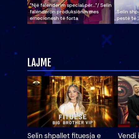
"Një falenderim special për…"/ Selin
falënderon produksionin mes
Selin shpa
emocionesh të forta
pestë të 
LAJME
Selin shpallet fituesja e
Vendi 