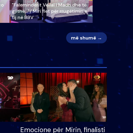
ço
"Faleminderit Vëllai i Madh dhe të
gjithë…"/ Miri flet për rrugëtimin e
tij në BBV
më shumë →
Emocione për Mirin, finalisti