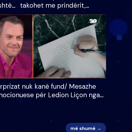
shtë
takohet me prindërit,
tëpinë
vajzën dhe bashkëshorten:
 për
S’kemi ndonjë letër divorci
adh
apo jo?
rprizat nuk kanë fund/ Mesazhe
ocionuese për Ledion Liçon nga
na dhe fëmijët e tij, moderatori
k i mban dot lotët: Nuk meritoj…
më shumë →