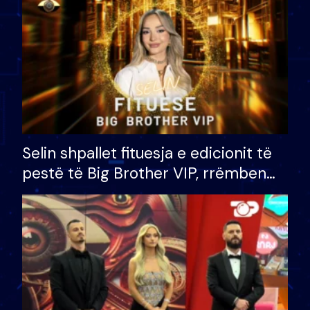
Selin shpallet fituesja e edicionit të
pestë të Big Brother VIP, rrëmben
çmimin e madh prej 100 mijë eurosh