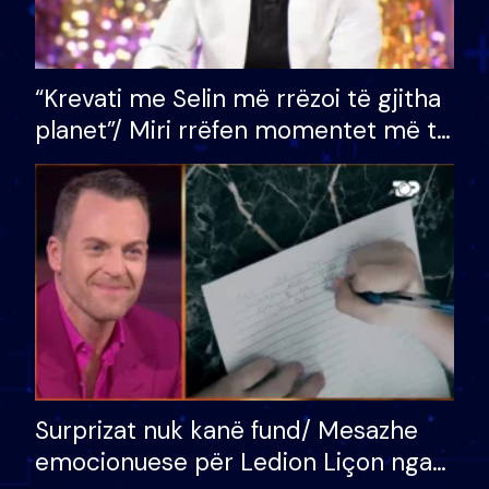
“Krevati me Selin më rrëzoi të gjitha
planet”/ Miri rrëfen momentet më të
bukura në shtëpinë e BB VIP: Do më
mungojë zilja e mëngjesit kur…
Surprizat nuk kanë fund/ Mesazhe
emocionuese për Ledion Liçon nga