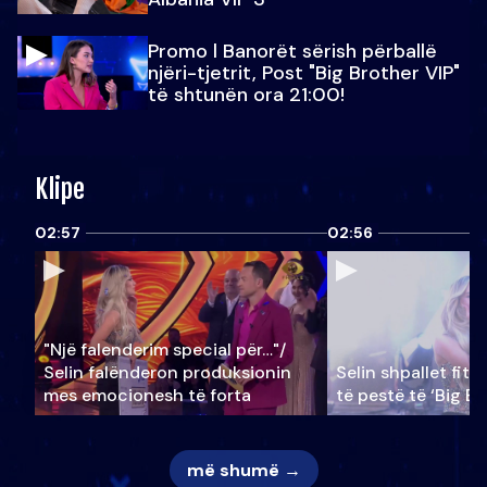
Promo l Banorët sërish përballë
njëri-tjetrit, Post "Big Brother VIP"
të shtunën ora 21:00!
Klipe
02:57
02:56
"Një falenderim special për…"/
Selin falënderon produksionin
Selin shpallet fitu
mes emocionesh të forta
të pestë të ‘Big Br
më shumë →