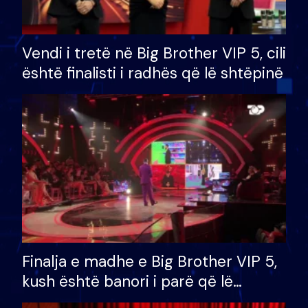
Vendi i tretë në Big Brother VIP 5, cili
është finalisti i radhës që lë shtëpinë
Finalja e madhe e Big Brother VIP 5,
kush është banori i parë që lë
shtëpinë dhe humb mundësinë për