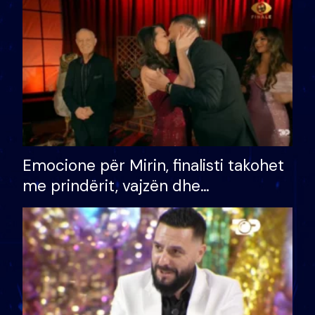
të fituar çmimin e madh
Emocione për Mirin, finalisti takohet
me prindërit, vajzën dhe
bashkëshorten: S’kemi ndonjë letër
divorci apo jo?