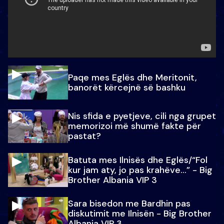
Paqe mes Eglës dhe Meritonit,
banorët kërcejnë së bashku
Nis sfida e pyetjeve, cili nga grupet
memorizoi më shumë fakte për
pastat?
Batuta mes Ilnisës dhe Eglës/“Fol
kur jam aty, jo pas krahëve…” - Big
Brother Albania VIP 3
Sara bisedon me Bardhin pas
diskutimit me Ilnisën - Big Brother
Albania VIP 3