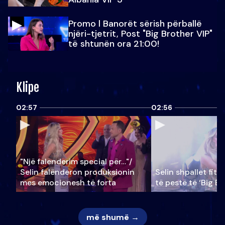
Promo l Banorët sërish përballë
njëri-tjetrit, Post "Big Brother VIP"
të shtunën ora 21:00!
Klipe
02:57
02:56
"Një falenderim special për…"/
Selin falënderon produksionin
Selin shpallet fitu
mes emocionesh të forta
të pestë të ‘Big Br
më shumë →