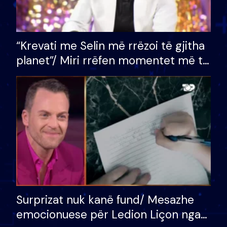
“Krevati me Selin më rrëzoi të gjitha
planet”/ Miri rrëfen momentet më të
bukura në shtëpinë e BB VIP: Do më
mungojë zilja e mëngjesit kur…
Surprizat nuk kanë fund/ Mesazhe
emocionuese për Ledion Liçon nga