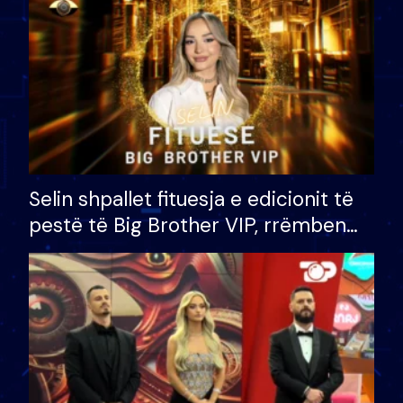
Selin shpallet fituesja e edicionit të
pestë të Big Brother VIP, rrëmben
çmimin e madh prej 100 mijë eurosh