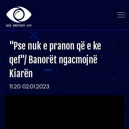
"Pse nuk e pranon që e ke
qef"/ Banorët ngacmojnë
Kiarën
11:20 02.01.2023