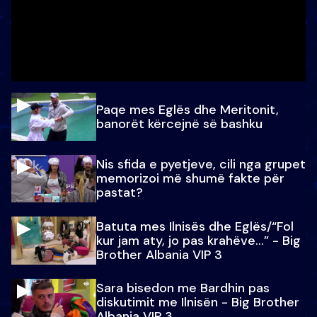
Paqe mes Eglës dhe Meritonit,
banorët kërcejnë së bashku
Nis sfida e pyetjeve, cili nga grupet
memorizoi më shumë fakte për
pastat?
Batuta mes Ilnisës dhe Eglës/“Fol
kur jam aty, jo pas krahëve…” - Big
Brother Albania VIP 3
Sara bisedon me Bardhin pas
diskutimit me Ilnisën - Big Brother
Albania VIP 3