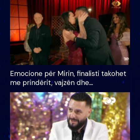
të fituar çmimin e madh
Emocione për Mirin, finalisti takohet
me prindërit, vajzën dhe
bashkëshorten: S’kemi ndonjë letër
divorci apo jo?