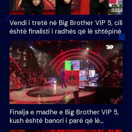
Vendi i tretë në Big Brother VIP 5, cili
është finalisti i radhës që lë shtëpinë
Finalja e madhe e Big Brother VIP 5,
kush është banori i parë që lë
shtëpinë dhe humb mundësinë për