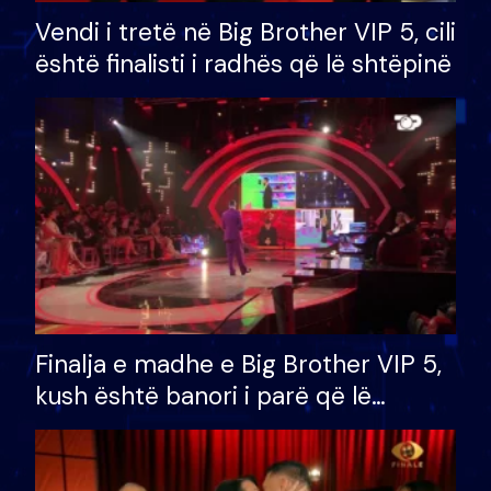
Vendi i tretë në Big Brother VIP 5, cili
është finalisti i radhës që lë shtëpinë
Finalja e madhe e Big Brother VIP 5,
kush është banori i parë që lë
shtëpinë dhe humb mundësinë për
të fituar çmimin e madh