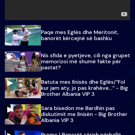
Paqe mes Eglës dhe Meritonit,
banorët kërcejnë së bashku
Nis sfida e pyetjeve, cili nga grupet
memorizoi më shumë fakte për
pastat?
Batuta mes Ilnisës dhe Eglës/“Fol
kur jam aty, jo pas krahëve…” - Big
Brother Albania VIP 3
Sara bisedon me Bardhin pas
diskutimit me Ilnisën - Big Brother
Albania VIP 3
Promo l Banorët sërish përballë