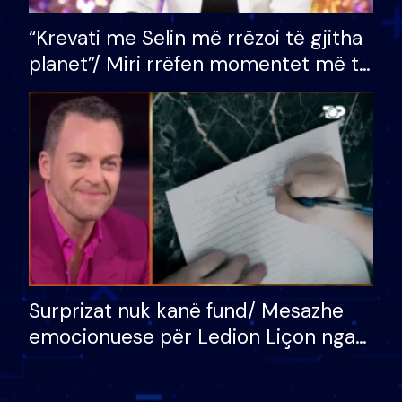
“Krevati me Selin më rrëzoi të gjitha
planet”/ Miri rrëfen momentet më të
bukura në shtëpinë e BB VIP: Do më
mungojë zilja e mëngjesit kur…
Surprizat nuk kanë fund/ Mesazhe
emocionuese për Ledion Liçon nga
nëna dhe fëmijët e tij, moderatori
nuk i mban dot lotët: Nuk meritoj…