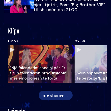
njëri-tjetrit, Post "Big Brother VIP"
të shtunën ora 21:00!
Klipe
02:57
02:56
"Një falenderim special për…"/
Selin falënderon produksionin
Selin shpallet fitu
mes emocionesh të forta
të pestë të ‘Big Br
më shumë →