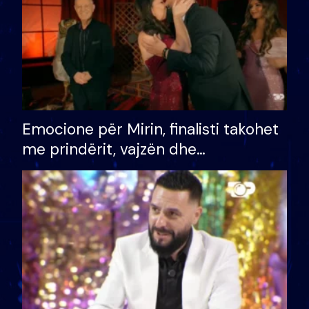
Emocione për Mirin, finalisti takohet
me prindërit, vajzën dhe
bashkëshorten: S’kemi ndonjë letër
divorci apo jo?