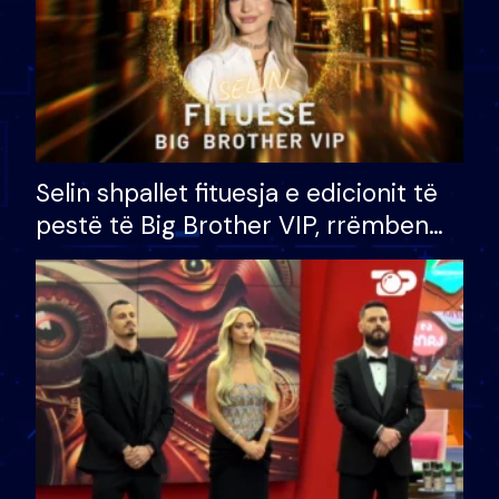
Selin shpallet fituesja e edicionit të
pestë të Big Brother VIP, rrëmben
çmimin e madh prej 100 mijë eurosh