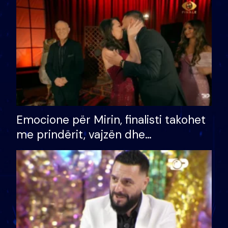
të fituar çmimin e madh
Emocione për Mirin, finalisti takohet
me prindërit, vajzën dhe
bashkëshorten: S’kemi ndonjë letër
divorci apo jo?