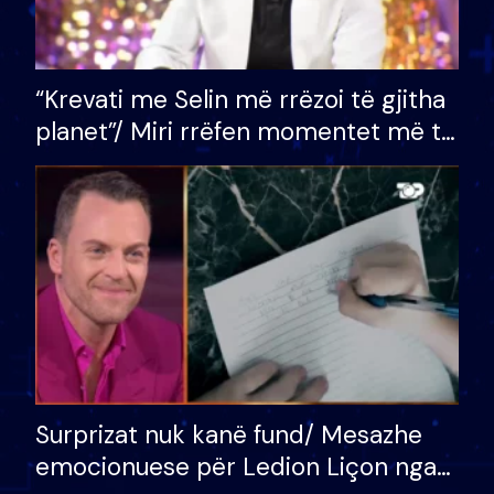
“Krevati me Selin më rrëzoi të gjitha
planet”/ Miri rrëfen momentet më të
bukura në shtëpinë e BB VIP: Do më
mungojë zilja e mëngjesit kur…
Surprizat nuk kanë fund/ Mesazhe
emocionuese për Ledion Liçon nga