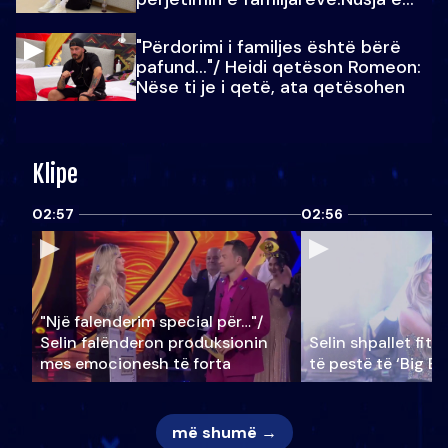
Julit…
"Përdorimi i familjes është bërë
pafund…"/ Heidi qetëson Romeon:
Nëse ti je i qetë, ata qetësohen
Klipe
02:57
02:56
"Një falenderim special për…"/
Selin falënderon produksionin
Selin shpallet fitu
mes emocionesh të forta
të pestë të ‘Big Br
më shumë →