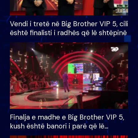
Vendi i tretë në Big Brother VIP 5, cili
është finalisti i radhës që lë shtëpinë
Finalja e madhe e Big Brother VIP 5,
kush është banori i parë që lë
shtëpinë dhe humb mundësinë për