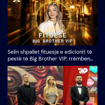
Selin shpallet fituesja e edicionit të
pestë të Big Brother VIP, rrëmben
çmimin e madh prej 100 mijë eurosh