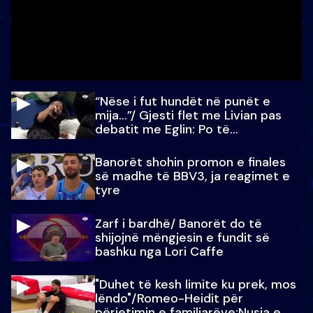
“Nëse i fut hundët në punët e
mija…”/ Gjesti flet me Livian pas
debatit me Eglin: Po të
paralajmëroj
Banorët shohin promon e finales
së madhe të BBV3, ja reagimet e
tyre
Zarf i bardhë/ Banorët do të
shijojnë mëngjesin e fundit së
bashku nga Lori Caffe
"Duhet të kesh limite ku prek, mos
lëndo"/Romeo-Heidit për
përjetimin e familjarëve:Nusja e