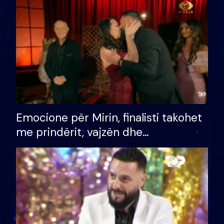
të fituar çmimin e madh
Emocione për Mirin, finalisti takohet
me prindërit, vajzën dhe
bashkëshorten: S’kemi ndonjë letër
divorci apo jo?