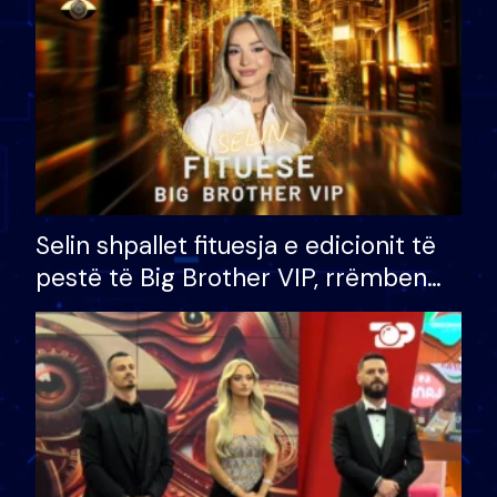
Selin shpallet fituesja e edicionit të
pestë të Big Brother VIP, rrëmben
çmimin e madh prej 100 mijë eurosh