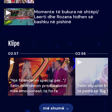
Momente të bukura në shtëpi/
Laerti dhe Rozana hidhen së
bashku në pishinë
Klipe
02:57
02:56
"Një falenderim special për…"/
Selin falënderon produksionin
Selin shpallet fitu
mes emocionesh të forta
të pestë të ‘Big Br
më shumë →