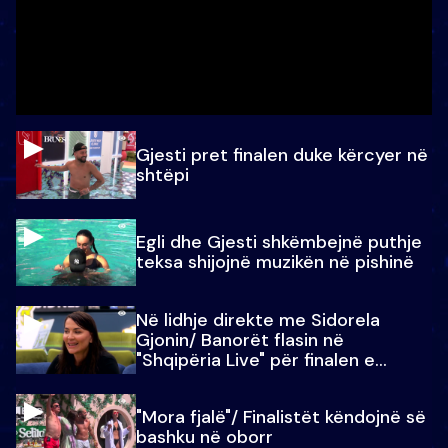
Gjesti pret finalen duke kërcyer në
shtëpi
Egli dhe Gjesti shkëmbejnë puthje
teksa shijojnë muzikën në pishinë
Në lidhje direkte me Sidorela
Gjonin/ Banorët flasin në
"Shqipëria Live" për finalen e
madhe
"Mora fjalë"/ Finalistët këndojnë së
bashku në oborr