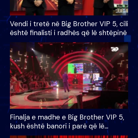
Vendi i tretë në Big Brother VIP 5, cili
është finalisti i radhës që lë shtëpinë
Finalja e madhe e Big Brother VIP 5,
kush është banori i parë që lë
shtëpinë dhe humb mundësinë për