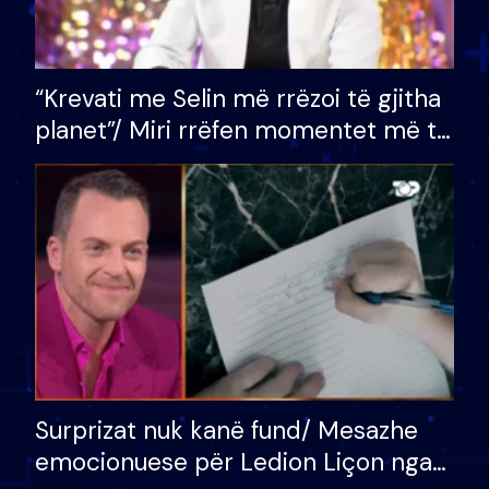
“Krevati me Selin më rrëzoi të gjitha
planet”/ Miri rrëfen momentet më të
bukura në shtëpinë e BB VIP: Do më
mungojë zilja e mëngjesit kur…
Surprizat nuk kanë fund/ Mesazhe
emocionuese për Ledion Liçon nga