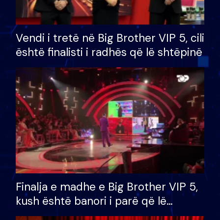
Vendi i tretë në Big Brother VIP 5, cili
është finalisti i radhës që lë shtëpinë
Finalja e madhe e Big Brother VIP 5,
kush është banori i parë që lë
shtëpinë dhe humb mundësinë për