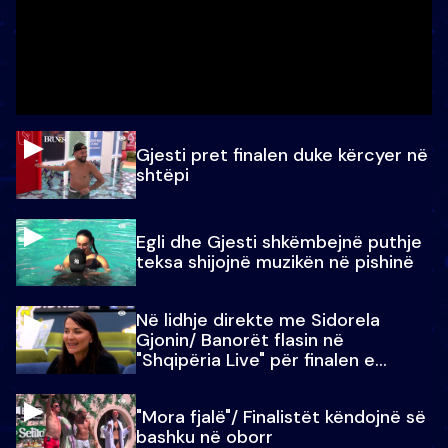
Gjesti pret finalen duke kërcyer në
shtëpi
Egli dhe Gjesti shkëmbejnë puthje
teksa shijojnë muzikën në pishinë
Në lidhje direkte me Sidorela
Gjonin/ Banorët flasin në
"Shqipëria Live" për finalen e
madhe
"Mora fjalë"/ Finalistët këndojnë së
bashku në oborr