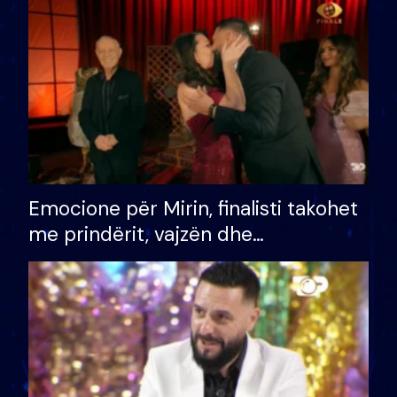
të fituar çmimin e madh
Emocione për Mirin, finalisti takohet
me prindërit, vajzën dhe
bashkëshorten: S’kemi ndonjë letër
divorci apo jo?