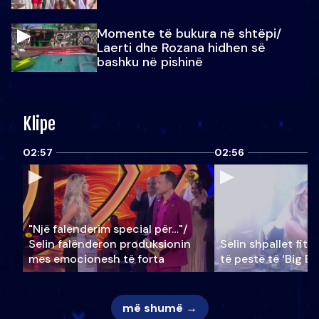
Momente të bukura në shtëpi/
Laerti dhe Rozana hidhen së
bashku në pishinë
Klipe
02:57
02:56
"Një falenderim special për…"/
Selin falënderon produksionin
Selin shpallet fitu
mes emocionesh të forta
të pestë të ‘Big Br
më shumë →