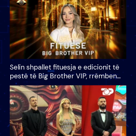
Selin shpallet fituesja e edicionit të
pestë të Big Brother VIP, rrëmben
çmimin e madh prej 100 mijë eurosh