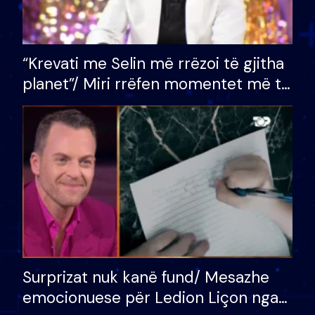
“Krevati me Selin më rrëzoi të gjitha
planet”/ Miri rrëfen momentet më të
bukura në shtëpinë e BB VIP: Do më
mungojë zilja e mëngjesit kur…
Surprizat nuk kanë fund/ Mesazhe
emocionuese për Ledion Liçon nga